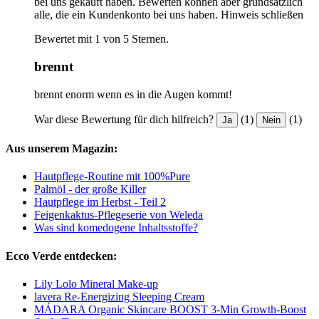
bei uns gekauft haben. Bewerten können aber grundsätzlich
alle, die ein Kundenkonto bei uns haben.
Hinweis schließen
Bewertet mit 1 von 5 Sternen.
brennt
brennt enorm wenn es in die Augen kommt!
War diese Bewertung für dich hilfreich?
(1)
(1)
Ja
Nein
Aus unserem Magazin:
Hautpflege-Routine mit 100%Pure
Palmöl - der große Killer
Hautpflege im Herbst - Teil 2
Feigenkaktus-Pflegeserie von Weleda
Was sind komedogene Inhaltsstoffe?
Ecco Verde entdecken:
Lily Lolo Mineral Make-up
lavera Re-Energizing Sleeping Cream
MÁDARA Organic Skincare BOOST 3-Min Growth-Boost