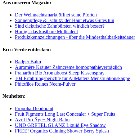
Aus unserem Magazin:
Der Weihnachtsmarkt öffnet seine Pforten
Sonnenpflege & -schutz: der Haut etwas Gutes tun
Sind elektrische Zahnbürsten wirklich besser?
Honig - das kostbare Multitalent
Produktkennzeichnungen - über die Mindesthaltbarkeitsdauer
Ecco Verde entdecken:
Badger Balm
Auromère Kräuter-Zahncreme homöopathieverträglich
Pranarôm Bio Aromaboost Sleep Kissenspray
104 Erfahrungsberichte für AllMatters Menstruationskappe
Phitofilos Reines Neem-Pulver
Neuheiten:
Propolia Deodorant
Fruit Pigments Long Last Concealer + Super Fruits
Avril Pro Âge+ Night Balm
UND GRETEL GLANZ Liquid Eye Shadow
FREE! Organics Calming Shower Berry Splash