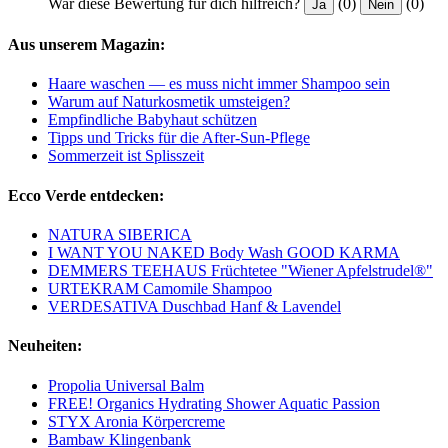
War diese Bewertung für dich hilfreich?
(0)
(0)
Ja
Nein
Aus unserem Magazin:
Haare waschen — es muss nicht immer Shampoo sein
Warum auf Naturkosmetik umsteigen?
Empfindliche Babyhaut schützen
Tipps und Tricks für die After-Sun-Pflege
Sommerzeit ist Splisszeit
Ecco Verde entdecken:
NATURA SIBERICA
I WANT YOU NAKED Body Wash GOOD KARMA
DEMMERS TEEHAUS Früchtetee "Wiener Apfelstrudel®"
URTEKRAM Camomile Shampoo
VERDESATIVA Duschbad Hanf & Lavendel
Neuheiten:
Propolia Universal Balm
FREE! Organics Hydrating Shower Aquatic Passion
STYX Aronia Körpercreme
Bambaw Klingenbank