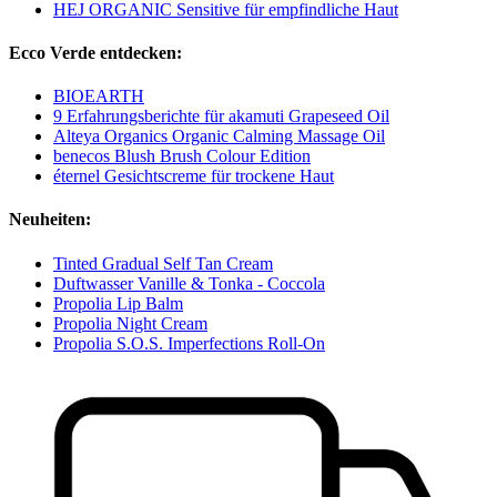
HEJ ORGANIC Sensitive für empfindliche Haut
Ecco Verde entdecken:
BIOEARTH
9 Erfahrungsberichte für akamuti Grapeseed Oil
Alteya Organics Organic Calming Massage Oil
benecos Blush Brush Colour Edition
éternel Gesichtscreme für trockene Haut
Neuheiten:
Tinted Gradual Self Tan Cream
Duftwasser Vanille & Tonka - Coccola
Propolia Lip Balm
Propolia Night Cream
Propolia S.O.S. Imperfections Roll-On