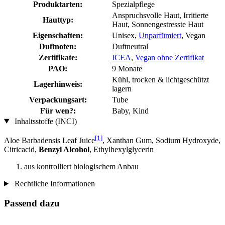
Produktarten:
Spezialpflege
Anspruchsvolle Haut, Irritierte
Hauttyp:
Haut, Sonnengestresste Haut
Eigenschaften:
Unisex,
Unparfümiert
, Vegan
Duftnoten:
Duftneutral
Zertifikate:
ICEA
,
Vegan ohne Zertifikat
PAO:
9 Monate
Kühl, trocken & lichtgeschützt
Lagerhinweis:
lagern
Verpackungsart:
Tube
Für wen?:
Baby, Kind
Inhaltsstoffe (INCI)
[1]
Aloe Barbadensis Leaf Juice
, Xanthan Gum, Sodium Hydroxyde,
Citricacid,
Benzyl Alcohol
, Ethylhexylglycerin
aus kontrolliert biologischem Anbau
Rechtliche Informationen
Passend dazu