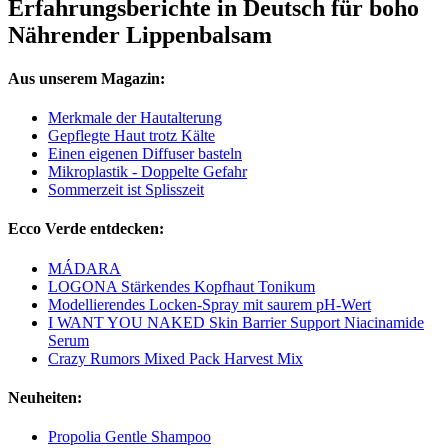
Erfahrungsberichte in Deutsch für boho
Nährender Lippenbalsam
Aus unserem Magazin:
Merkmale der Hautalterung
Gepflegte Haut trotz Kälte
Einen eigenen Diffuser basteln
Mikroplastik - Doppelte Gefahr
Sommerzeit ist Splisszeit
Ecco Verde entdecken:
MÁDARA
LOGONA Stärkendes Kopfhaut Tonikum
Modellierendes Locken-Spray mit saurem pH-Wert
I WANT YOU NAKED Skin Barrier Support Niacinamide
Serum
Crazy Rumors Mixed Pack Harvest Mix
Neuheiten:
Propolia Gentle Shampoo