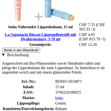
CHF 7.55
(CHF
boho Nährender Lippenbalsam, 15 ml
503.33 / l)
La Saponaria Biocao Lippenpflegestift mit
CHF 4.65
Hyaluronsäure, 5,70 ml
(CHF 815.79 / l)
Gesamtpreis:
CHF 12.20
Beide in den Warenkorb
Beschreibung
Angereichert mit Bio-Pflanzenölen sowie Sheabutter nährt und
pflegt der Lippenbalsam die zarte Lippenhaut. So hinterlässt er sie
angenehm weich und mit einem glänzenden Finish.
Art.-Nr.:
BOHO-5010871
Inhalt:
15 ml
EAN:
3760220180025
Marke:
boho
Lippenpflege:
Getönt
Konsistenz/Darreichungsform:
Balsam