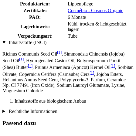
Produktarten:
Lippenpflege
Zertifikate:
Cosmébio - Cosmos Organic
PAO:
6 Monate
Kühl, trocken & lichtgeschützt
Lagerhinweis:
lagern
Verpackungsart:
Tube
Inhaltsstoffe (INCI)
[1]
Ricinus Communis Seed Oil
, Simmondsia Chinensis (Jojoba)
[1]
Seed Oil
, Hydrogenated Castor Oil, Butyrospermum Parkii
[1]
[1]
(Shea) Butter
, Prunus Armeniaca (Apricot) Kernel Oil
, Sorbitan
[1]
Olivate, Copernicia Cerifera (Carnauba) Cera
, Jojoba Esters,
Helianthus Annus Seed Cera, Polyglycerin-3, Parfum, Ceramide
Np, CI 77491 (Iron Oxide), Sodium Lauroyl Glutamate, Lysine,
Magnesium Chloride
Inhaltsstoffe aus biologischem Anbau
Rechtliche Informationen
Passend dazu