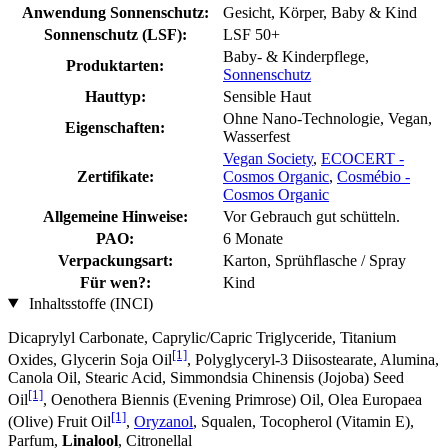
Anwendung Sonnenschutz:
Gesicht, Körper, Baby & Kind
Sonnenschutz (LSF):
LSF 50+
Baby- & Kinderpflege,
Produktarten:
Sonnenschutz
Hauttyp:
Sensible Haut
Ohne Nano-Technologie, Vegan,
Eigenschaften:
Wasserfest
Vegan Society
,
ECOCERT -
Zertifikate:
Cosmos Organic
,
Cosmébio -
Cosmos Organic
Allgemeine Hinweise:
Vor Gebrauch gut schütteln.
PAO:
6 Monate
Verpackungsart:
Karton, Sprühflasche / Spray
Für wen?:
Kind
Inhaltsstoffe (INCI)
Dicaprylyl Carbonate, Caprylic/Capric Triglyceride, Titanium
[1]
Oxides, Glycerin Soja Oil
, Polyglyceryl-3 Diisostearate, Alumina,
Canola Oil, Stearic Acid, Simmondsia Chinensis (Jojoba) Seed
[1]
Oil
, Oenothera Biennis (Evening Primrose) Oil, Olea Europaea
[1]
(Olive) Fruit Oil
,
Oryzanol
, Squalen, Tocopherol (Vitamin E),
Parfum,
Linalool
, Citronellal