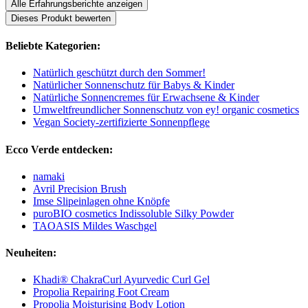
Alle Erfahrungsberichte anzeigen
Dieses Produkt bewerten
Beliebte Kategorien:
Natürlich geschützt durch den Sommer!
Natürlicher Sonnenschutz für Babys & Kinder
Natürliche Sonnencremes für Erwachsene & Kinder
Umweltfreundlicher Sonnenschutz von ey! organic cosmetics
Vegan Society-zertifizierte Sonnenpflege
Ecco Verde entdecken:
namaki
Avril Precision Brush
Imse Slipeinlagen ohne Knöpfe
puroBIO cosmetics Indissoluble Silky Powder
TAOASIS Mildes Waschgel
Neuheiten:
Khadi® ChakraCurl Ayurvedic Curl Gel
Propolia Repairing Foot Cream
Propolia Moisturising Body Lotion