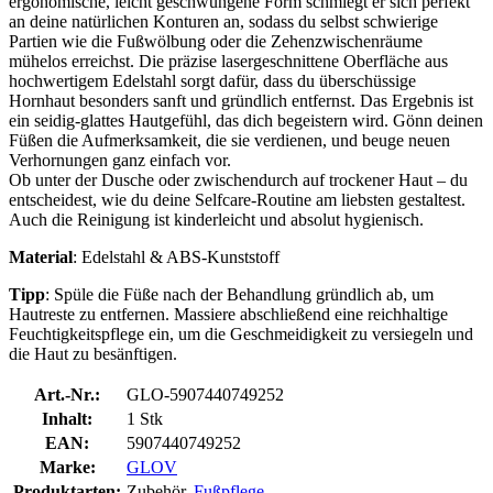
ergonomische, leicht geschwungene Form schmiegt er sich perfekt
an deine natürlichen Konturen an, sodass du selbst schwierige
Partien wie die Fußwölbung oder die Zehenzwischenräume
mühelos erreichst. Die präzise lasergeschnittene Oberfläche aus
hochwertigem Edelstahl sorgt dafür, dass du überschüssige
Hornhaut besonders sanft und gründlich entfernst. Das Ergebnis ist
ein seidig-glattes Hautgefühl, das dich begeistern wird. Gönn deinen
Füßen die Aufmerksamkeit, die sie verdienen, und beuge neuen
Verhornungen ganz einfach vor.
Ob unter der Dusche oder zwischendurch auf trockener Haut – du
entscheidest, wie du deine Selfcare-Routine am liebsten gestaltest.
Auch die Reinigung ist kinderleicht und absolut hygienisch.
Material
: Edelstahl & ABS-Kunststoff
Tipp
: Spüle die Füße nach der Behandlung gründlich ab, um
Hautreste zu entfernen. Massiere abschließend eine reichhaltige
Feuchtigkeitspflege ein, um die Geschmeidigkeit zu versiegeln und
die Haut zu besänftigen.
Art.-Nr.:
GLO-5907440749252
Inhalt:
1 Stk
EAN:
5907440749252
Marke:
GLOV
Produktarten:
Zubehör,
Fußpflege