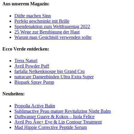
Aus unserem Magazin:
Düfte machen Sinn
Perfekt geschminkt mit Brille
Spendenaktion zum Weltfrauentag 2022
25 Wege zur Beruhigung der Haut
Warum man Gesichtsöl verwenden sollte
Ecco Verde entdecken:
Terra Naturi
Avril Powder Puff
farfalla Nelkenknospe bio Grand Cru
natracare Damenbinden Ultra Extra Super
Biopark Spray Pump
Neuheiten:
Propolia Active Balm
Sublimactive Peau mature Revitalizing Night Balm
Duftwasser Guave & Kokos – Isola Felice
Avril Pro Âge+ Eye & Lip Contour Treatment
Mad Hippie Corrective Peptide Serum