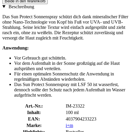
Beide in den Warenkorb
Beschreibung
Das Sun Protect Sonnenspray schützt dich dank mineralischer Filter
ohne Nano-Technologie von Kopf bis Fuß vor UVA- und UVB-
Strahlung. Seine leichte Textur wird einfach aufgesprüht und zieht
rasch ein, ohne zu weißeln. Die Rezeptur schützt zuverlässig und
versorgt die Haut zugleich mit Feuchtigkeit.
Anwendung:
Vor Gebrauch gut schütteln.
Vor dem Aufenthalt in der Sonne großzügig auf die Haut
aufsprühen und verteilen.
Für einen optimalen Sonnenschutz die Anwendung in
regelmäßigen Abständen wiederholen.
Das Sun Protect Sonnenspray mit LSF 50 ist wasserfest,
dennoch sollte der Schutz nach jedem Aufenthalt im Wasser
aufgefrischt werden.
Art.-Nr.:
IM-23322
Inhalt:
100 ml
EAN:
4037904233223
Marke:
i+m
Highlights:
Bestseller