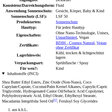
Konsistenz/Darreichungsform:
Fluid
Anwendung Sonnenschutz:
Gesicht, Körper, Baby & Kind
Sonnenschutz (LSF):
LSF 50
Produktarten:
Sonnenschutz
Hauttyp:
Für jeden Hauttyp
Ohne Nano-Technologie, Unisex,
Eigenschaften:
Unparfümiert
, Vegan
BDIH - Cosmos Natural
,
Vegan
Zertifikate:
ohne Zertifikat
Kühl, trocken & lichtgeschützt
Lagerhinweis:
lagern
Verpackungsart:
Sprühflasche / Spray
Für wen?:
Kind
Inhaltsstoffe (INCI)
Shea Butter Ethyl Esters, Zinc Oxide (Non-Nano), Coco
Caprylate/Caprate, Coconut/Palm Kernel Alkanes, Caprylic/Capric
Triglyceride, Hydrogenated Castor Oil/Sebacic Acid Copolymer,
Polyhydroxystearic Acid, Ethyl Oleate, Ethylhexyl Stearate,
[1]
Macadamia Integrifolia Seed Oil
, Feruloyl Soy Glycerides
aus k.b.L.