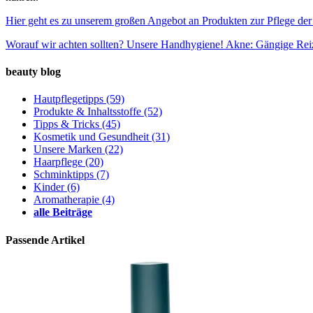
Hier geht es zu unserem großen Angebot an Produkten zur Pflege der
Worauf wir achten sollten? Unsere Handhygiene!
Akne: Gängige Reiz
beauty blog
Hautpflegetipps
(59)
Produkte & Inhaltsstoffe
(52)
Tipps & Tricks
(45)
Kosmetik und Gesundheit
(31)
Unsere Marken
(22)
Haarpflege
(20)
Schminktipps
(7)
Kinder
(6)
Aromatherapie
(4)
alle Beiträge
Passende Artikel