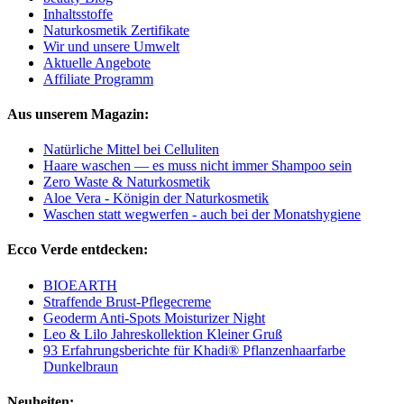
Inhaltsstoffe
Naturkosmetik Zertifikate
Wir und unsere Umwelt
Aktuelle Angebote
Affiliate Programm
Aus unserem Magazin:
Natürliche Mittel bei Celluliten
Haare waschen — es muss nicht immer Shampoo sein
Zero Waste & Naturkosmetik
Aloe Vera - Königin der Naturkosmetik
Waschen statt wegwerfen - auch bei der Monatshygiene
Ecco Verde entdecken:
BIOEARTH
Straffende Brust-Pflegecreme
Geoderm Anti-Spots Moisturizer Night
Leo & Lilo Jahreskollektion Kleiner Gruß
93 Erfahrungsberichte für Khadi® Pflanzenhaarfarbe
Dunkelbraun
Neuheiten: