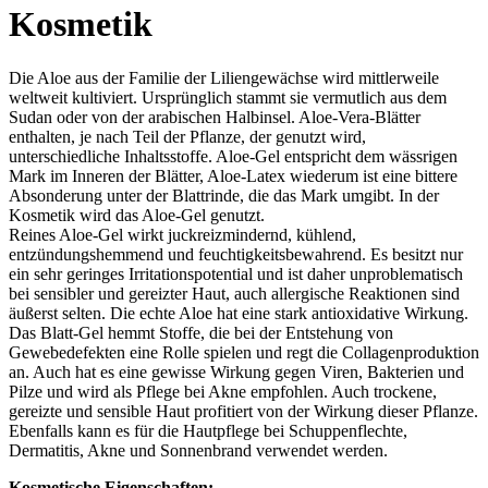
Kosmetik
Die Aloe aus der Familie der Liliengewächse wird mittlerweile
weltweit kultiviert. Ursprünglich stammt sie vermutlich aus dem
Sudan oder von der arabischen Halbinsel. Aloe-Vera-Blätter
enthalten, je nach Teil der Pflanze, der genutzt wird,
unterschiedliche Inhaltsstoffe. Aloe-Gel entspricht dem wässrigen
Mark im Inneren der Blätter, Aloe-Latex wiederum ist eine bittere
Absonderung unter der Blattrinde, die das Mark umgibt. In der
Kosmetik wird das Aloe-Gel genutzt.
Reines Aloe-Gel wirkt juckreizmindernd, kühlend,
entzündungshemmend und feuchtigkeitsbewahrend. Es besitzt nur
ein sehr geringes Irritationspotential und ist daher unproblematisch
bei sensibler und gereizter Haut, auch allergische Reaktionen sind
äußerst selten. Die echte Aloe hat eine stark antioxidative Wirkung.
Das Blatt-Gel hemmt Stoffe, die bei der Entstehung von
Gewebedefekten eine Rolle spielen und regt die Collagenproduktion
an. Auch hat es eine gewisse Wirkung gegen Viren, Bakterien und
Pilze und wird als Pflege bei Akne empfohlen. Auch trockene,
gereizte und sensible Haut profitiert von der Wirkung dieser Pflanze.
Ebenfalls kann es für die Hautpflege bei Schuppenflechte,
Dermatitis, Akne und Sonnenbrand verwendet werden.
Kosmetische Eigenschaften: