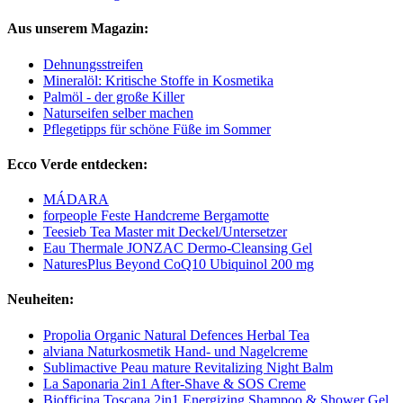
Aus unserem Magazin:
Dehnungsstreifen
Mineralöl: Kritische Stoffe in Kosmetika
Palmöl - der große Killer
Naturseifen selber machen
Pflegetipps für schöne Füße im Sommer
Ecco Verde entdecken:
MÁDARA
forpeople Feste Handcreme Bergamotte
Teesieb Tea Master mit Deckel/Untersetzer
Eau Thermale JONZAC Dermo-Cleansing Gel
NaturesPlus Beyond CoQ10 Ubiquinol 200 mg
Neuheiten:
Propolia Organic Natural Defences Herbal Tea
alviana Naturkosmetik Hand- und Nagelcreme
Sublimactive Peau mature Revitalizing Night Balm
La Saponaria 2in1 After-Shave & SOS Creme
Biofficina Toscana 2in1 Energizing Shampoo & Shower Gel