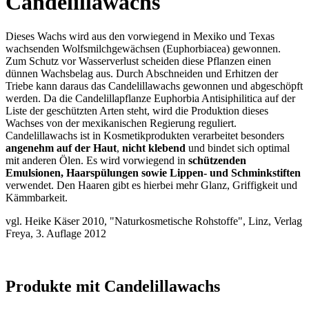
Candelillawachs
Dieses Wachs wird aus den vorwiegend in Mexiko und Texas
wachsenden Wolfsmilchgewächsen (Euphorbiacea) gewonnen.
Zum Schutz vor Wasserverlust scheiden diese Pflanzen einen
dünnen Wachsbelag aus. Durch Abschneiden und Erhitzen der
Triebe kann daraus das Candelillawachs gewonnen und abgeschöpft
werden. Da die Candelillapflanze Euphorbia Antisiphilitica auf der
Liste der geschützten Arten steht, wird die Produktion dieses
Wachses von der mexikanischen Regierung reguliert.
Candelillawachs ist in Kosmetikprodukten verarbeitet besonders
angenehm auf der Haut
,
nicht klebend
und bindet sich optimal
mit anderen Ölen. Es wird vorwiegend in
schützenden
Emulsionen, Haarspülungen sowie Lippen- und Schminkstiften
verwendet. Den Haaren gibt es hierbei mehr Glanz, Griffigkeit und
Kämmbarkeit.
vgl. Heike Käser 2010, "Naturkosmetische Rohstoffe", Linz, Verlag
Freya, 3. Auflage 2012
Produkte mit Candelillawachs