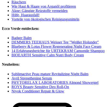
Räuchern
Wie Haut & Haare von Arganöl profitieren
Akne: Gängige Reizstoffe vermeiden
Hilfe, Haarausfall!
Vorteile von ökologischen Reinigungsmitteln
Ecco Verde entdecken:
Badger Balm
DEMMERS TEEHAUS Weisser Tee "Weißer Holunder"
Blueberry & Lotus Flower Regenerating Night Face Cream
14 Erfahrungsberichte für URTEKRAM Camomile Shampoo
BIOEARTH Sensitive Calm Nutri Body Cream
Neuheiten:
Sublimactive Peau mature Revitalizing Night Balm
Avril Strengthening Serum
PHYTORELAX LABORATORIES Almond Showergel
ROYS Beauty Sensitive Deo Roll-On
Niyok Conditioner Repair & Glow