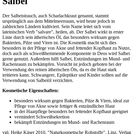
Salbei
Der Salbeistrauch, auch Scharlachkraut genannt, stammt
ursprünglich aus dem Mittelmeerraum, wird heute jedoch in
zahlreichen Ländern kultiviert. Sein Name leitet sich vom
lateinischen Verb "salvare", heilen, ab. Der Salbei wirkt in erster
Linie durch sein ätherisches Öl, das besonders wirksam gegen
Bakterien, Pilze und Viren ist. Die Kosmetik macht sich dies
besonders in der Pflege von Akne und fettender Kopfhaut zu Nutze,
doch auch als schweißhemmende Komponente in Deos wird Salbei
gerne genutzt. Außerdem hilft Salbei, Entzündungen im Mund- und
Rachenraum zu bekämpfen. Vorsicht ist jedoch geboten bei der
Verwendung des reinen ätherischen Öls, da es die Haut stark
irritieren kann. Schwangere, Epileptiker und Kinder sollten auf die
Verwendung von Salbeiöl verzichten.
Kosmetische Eigenschaften:
besonders wirksam gegen Bakterien, Pilze & Viren, ideal zur
Pflege von Akne sowie fettiger & entzündlicher Haut
in der Haarpflege besonders bei fettender Kopfhaut geeignet
vermindert Schweißsekretion
bekämpft Entzündungen im Mund- und Rachenraum
vgl. Heike Käser 2010, "Naturkosmetische Rohstoffe", Linz, Verlag