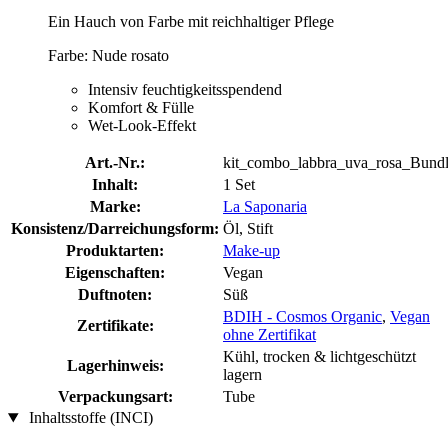
Ein Hauch von Farbe mit reichhaltiger Pflege
Farbe: Nude rosato
Intensiv feuchtigkeitsspendend
Komfort & Fülle
Wet-Look-Effekt
Art.-Nr.:
kit_combo_labbra_uva_rosa_Bund
Inhalt:
1 Set
Marke:
La Saponaria
Konsistenz/Darreichungsform:
Öl, Stift
Produktarten:
Make-up
Eigenschaften:
Vegan
Duftnoten:
Süß
BDIH - Cosmos Organic
,
Vegan
Zertifikate:
ohne Zertifikat
Kühl, trocken & lichtgeschützt
Lagerhinweis:
lagern
Verpackungsart:
Tube
Inhaltsstoffe (INCI)