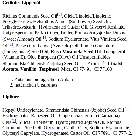
Getöntes Lippenöl
[1]
Ricinus Communis Seed Oil
, Oleic/Linoleic/Linolenic
Polyglycerides, Helianthus Annus (Sunflower) Seed Oil,
Trihydroxystearin, Hydrogenated Castor Oil, Glyceryl Rosinate,
Butyrospermum Parkii (Shea) Butter, Prunus Amygdalus Dulcis
[1]
(Sweet Almond) Oil
, Sodium Hyaluronate, Vitis Vinifera Seed
[1]
Oil
, Persea Gratissima (Avocado) Oil, Punica Granatum
(Pomegranate) Seed Oil,
Rosa Mosqueta Seed Oil
, Tocopherol
(Vitamin E), Olea Europaea (Olive) Oil Unsaponifiables,
[1]
[2]
Simmondsia Chinensis (Jojoba) Seed Oil
, Aroma
,
Linalyl
Acetate
,
Vanillin
,
Terpineol
, Mica, CI 77491, CI 77163
Zutat aus biologischem Anbau
natürlichen Ursprungs
Lipliner
[1]
Heptyl Undecylenate, Simmondsia Chinensis (Jojoba) Seed Oil
,
Hydrogenated Rapeseed Oil, Copernicia Cerifera (Carnauba)
[1]
Cera
, Silicia, Tribehenin, Hydrogenated Jojoba Oil, Ricinus
Communis Seed Oil,
Oryzanol
, Caolin Clay, Sodium Hyaluronate,
Glyceryl Caprylate, Hydrogenated Castor Oil, CI 77891, CI 77742,