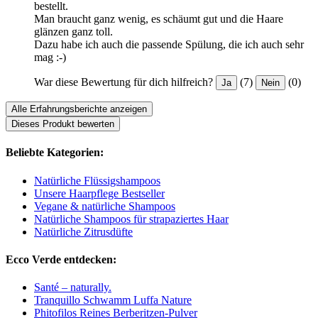
bestellt.
Man braucht ganz wenig, es schäumt gut und die Haare
glänzen ganz toll.
Dazu habe ich auch die passende Spülung, die ich auch sehr
mag :-)
War diese Bewertung für dich hilfreich?
(7)
(0)
Ja
Nein
Alle Erfahrungsberichte anzeigen
Dieses Produkt bewerten
Beliebte Kategorien:
Natürliche Flüssigshampoos
Unsere Haarpflege Bestseller
Vegane & natürliche Shampoos
Natürliche Shampoos für strapaziertes Haar
Natürliche Zitrusdüfte
Ecco Verde entdecken:
Santé – naturally.
Tranquillo Schwamm Luffa Nature
Phitofilos Reines Berberitzen-Pulver