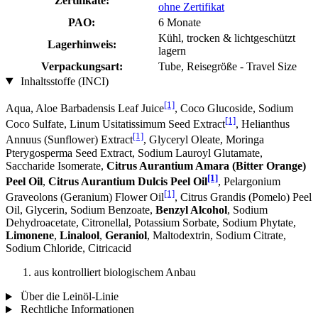
Zertifikate:
ohne Zertifikat
PAO:
6 Monate
Kühl, trocken & lichtgeschützt
Lagerhinweis:
lagern
Verpackungsart:
Tube, Reisegröße - Travel Size
Inhaltsstoffe (INCI)
[1]
Aqua, Aloe Barbadensis Leaf Juice
, Coco Glucoside, Sodium
[1]
Coco­ Sulfate, Linum Usitatissimum Seed Extract
, Helianthus
[1]
Annuus (Sunflower) Extract
, Glyceryl Oleate, Moringa
Pterygosperma Seed Extract, Sodium Lauroyl Glutamate,
Saccharide Isomerate,
Citrus Aurantium Amara (Bitter Orange)
[1]
Peel Oil
,
Citrus Aurantium Dulcis Peel Oil
, Pelargonium
[1]
Graveolons (Geranium) Flower Oil
, Citrus Grandis (Pomelo) Peel
Oil, Glycerin, Sodium Benzoate,
Benzyl Alcohol
, Sodium
Dehydroacetate, Citronellal, Potassium Sorbate, Sodium Phytate,
Limonene
,
Linalool
,
Geraniol
, Maltodextrin, Sodium Citrate,
Sodium Chloride, Citricacid
aus kontrolliert biologischem Anbau
Über die Leinöl-Linie
Rechtliche Informationen