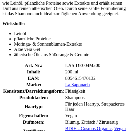
wie Leinöl, pflanzliche Proteine sowie Extrakte und erhält seinen
Duft aus reinen ätherischen Ölen. Durch seine sanfte Formulierung
ist das Shampoo auch ideal zur täglichen Anwendung geeignet.
Wirkstoffe:
Leinöl
pflanzliche Proteine
Moringa- & Sonnenblumen-Extrakte
Aloe vera Gel
ätherische Öle aus Süßorange & Geranie
Art.-Nr.:
LAS-DE004M200
Inhalt:
200 ml
EAN:
8054615470132
Marke:
La Saponaria
Konsistenz/Darreichungsform:
Flüssigkeit
Produktarten:
Shampoos
Für jeden Haartyp, Strapaziertes
Haartyp:
Haar
Eigenschaften:
Vegan
Duftnoten:
Blumig, Zitrisch / Zitrusartig
BDIH - Cosmos Organic
,
Vegan