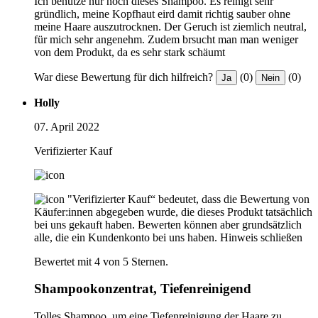
Ich benutze nur noch dieses Shampoo. Es reinigt sehr
gründlich, meine Kopfhaut eird damit richtig sauber ohne
meine Haare auszutrocknen. Der Geruch ist ziemlich neutral,
für mich sehr angenehm. Zudem brsucht man man weniger
von dem Produkt, da es sehr stark schäumt
War diese Bewertung für dich hilfreich?
(0)
(0)
Ja
Nein
Holly
07. April 2022
Verifizierter Kauf
"Verifizierter Kauf“ bedeutet, dass die Bewertung von
Käufer:innen abgegeben wurde, die dieses Produkt tatsächlich
bei uns gekauft haben. Bewerten können aber grundsätzlich
alle, die ein Kundenkonto bei uns haben.
Hinweis schließen
Bewertet mit 4 von 5 Sternen.
Shampookonzentrat, Tiefenreinigend
Tolles Shampoo, um eine Tiefenreinigung der Haare zu