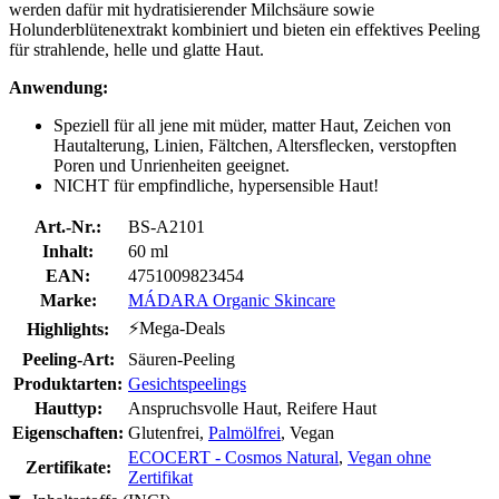
werden dafür mit hydratisierender Milchsäure sowie
Holunderblütenextrakt kombiniert und bieten ein effektives Peeling
für strahlende, helle und glatte Haut.
Anwendung:
Speziell für all jene mit müder, matter Haut, Zeichen von
Hautalterung, Linien, Fältchen, Altersflecken, verstopften
Poren und Unrienheiten geeignet.
NICHT für empfindliche, hypersensible Haut!
Art.-Nr.:
BS-A2101
Inhalt:
60 ml
EAN:
4751009823454
Marke:
MÁDARA Organic Skincare
⚡Mega-Deals
Highlights:
Peeling-Art:
Säuren-Peeling
Produktarten:
Gesichtspeelings
Hauttyp:
Anspruchsvolle Haut, Reifere Haut
Eigenschaften:
Glutenfrei,
Palmölfrei
, Vegan
ECOCERT - Cosmos Natural
,
Vegan ohne
Zertifikate:
Zertifikat