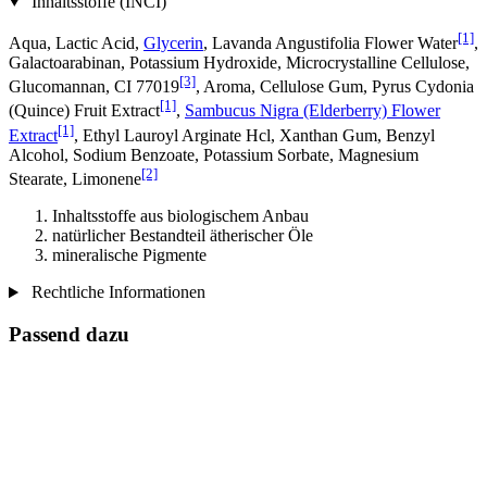
Inhaltsstoffe (INCI)
[1]
Aqua, Lactic Acid,
Glycerin
, Lavanda Angustifolia Flower Water
,
Galactoarabinan, Potassium Hydroxide, Microcrystalline Cellulose,
[3]
Glucomannan, CI 77019
, Aroma, Cellulose Gum, Pyrus Cydonia
[1]
(Quince) Fruit Extract
,
Sambucus Nigra (Elderberry) Flower
[1]
Extract
, Ethyl Lauroyl Arginate Hcl, Xanthan Gum, Benzyl
Alcohol, Sodium Benzoate, Potassium Sorbate, Magnesium
[2]
Stearate, Limonene
Inhaltsstoffe aus biologischem Anbau
natürlicher Bestandteil ätherischer Öle
mineralische Pigmente
Rechtliche Informationen
Passend dazu