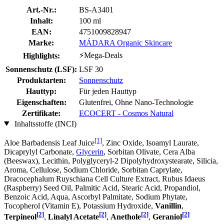
Art.-Nr.:
BS-A3401
Inhalt:
100 ml
EAN:
4751009828947
Marke:
MÁDARA Organic Skincare
⚡Mega-Deals
Highlights:
Sonnenschutz (LSF):
LSF 30
Produktarten:
Sonnenschutz
Hauttyp:
Für jeden Hauttyp
Eigenschaften:
Glutenfrei, Ohne Nano-Technologie
Zertifikate:
ECOCERT - Cosmos Natural
Inhaltsstoffe (INCI)
[1]
Aloe Barbadensis Leaf Juice
, Zinc Oxide, Isoamyl Laurate,
Dicaprylyl Carbonate,
Glycerin
, Sorbitan Olivate, Cera Alba
(Beeswax), Lecithin, Polyglyceryl-2 Dipolyhydroxystearate, Silicia,
Aroma, Cellulose, Sodium Chloride, Sorbitan Caprylate,
Dracocephalum Ruyschiana Cell Culture Extract, Rubus Idaeus
(Raspberry) Seed Oil, Palmitic Acid, Stearic Acid, Propandiol,
Benzoic Acid, Aqua, Ascorbyl Palmitate, Sodium Phytate,
Tocopherol (Vitamin E), Potassium Hydroxide,
Vanillin
,
[2]
[2]
[2]
[2]
Terpineol
,
Linalyl Acetate
,
Anethole
,
Geraniol