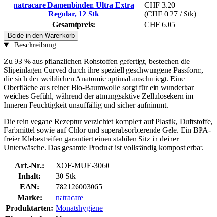
natracare Damenbinden Ultra Extra
CHF 3.20
Regular, 12 Stk
(CHF 0.27 / Stk)
Gesamtpreis:
CHF 6.05
Beide in den Warenkorb
Beschreibung
Zu 93 % aus pflanzlichen Rohstoffen gefertigt, bestechen die
Slipeinlagen Curved durch ihre speziell geschwungene Passform,
die sich der weiblichen Anatomie optimal anschmiegt. Eine
Oberfläche aus reiner Bio-Baumwolle sorgt für ein wunderbar
weiches Gefühl, während der atmungsaktive Zellulosekern im
Inneren Feuchtigkeit unauffällig und sicher aufnimmt.
Die rein vegane Rezeptur verzichtet komplett auf Plastik, Duftstoffe,
Farbmittel sowie auf Chlor und superabsorbierende Gele. Ein BPA-
freier Klebestreifen garantiert einen stabilen Sitz in deiner
Unterwäsche. Das gesamte Produkt ist vollständig kompostierbar.
Art.-Nr.:
XOF-MUE-3060
Inhalt:
30 Stk
EAN:
782126003065
Marke:
natracare
Produktarten:
Monatshygiene