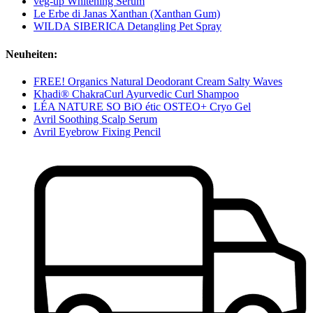
veg-up Whitening Serum
Le Erbe di Janas Xanthan (Xanthan Gum)
WILDA SIBERICA Detangling Pet Spray
Neuheiten:
FREE! Organics Natural Deodorant Cream Salty Waves
Khadi® ChakraCurl Ayurvedic Curl Shampoo
LÉA NATURE SO BiO étic OSTEO+ Cryo Gel
Avril Soothing Scalp Serum
Avril Eyebrow Fixing Pencil