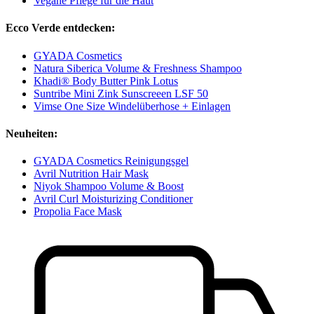
Vegane Pflege für die Haut
Ecco Verde entdecken:
GYADA Cosmetics
Natura Siberica Volume & Freshness Shampoo
Khadi® Body Butter Pink Lotus
Suntribe Mini Zink Sunscreeen LSF 50
Vimse One Size Windelüberhose + Einlagen
Neuheiten:
GYADA Cosmetics Reinigungsgel
Avril Nutrition Hair Mask
Niyok Shampoo Volume & Boost
Avril Curl Moisturizing Conditioner
Propolia Face Mask