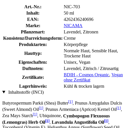
Art.-Nr.:
NIC-703
Inhalt:
50 ml
EAN:
4262436240696
Marke:
NICAMA
Pflanzenart:
Lavendel, Zitronen
Konsistenz/Darreichungsform:
Creme
Produktarten:
Körperpflege
Normale Haut, Sensible Haut,
Hauttyp:
Trockene Haut
Eigenschaften:
Unisex, Vegan
Duftnoten:
Lavendel, Zitrisch / Zitrusartig
BDIH - Cosmos Organic
,
Vegan
Zertifikate:
ohne Zertifikat
Lagerhinweis:
Kühl & trocken lagern
Inhaltsstoffe (INCI)
[1]
Butyrospermum Parkii (Shea) Butter
, Prunus Amygdalus Dulcis
[1]
[1]
(Sweet Almond) Oil
, Prunus Armeniaca (Apricot) Kernel Oil
,
[1]
Zea Mays Starch
, Ubiquinone,
Cymbopogon Flexuosus
[1]
[1]
(Lemongras) Herb Oil
,
Lavandula Angustifolia Oil
,
Tocopherol (Vitamin E), Helianthus Annus (Sunflower) Seed Oil,