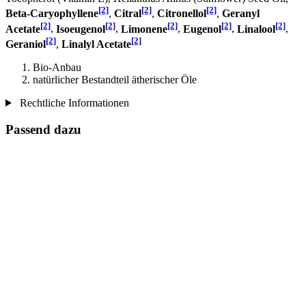
[2]
[2]
[2]
Beta-Caryophyllene
,
Citral
,
Citronellol
,
Geranyl
[2]
[2]
[2]
[2]
[2]
Acetate
,
Isoeugenol
,
Limonene
,
Eugenol
,
Linalool
,
[2]
[2]
Geraniol
,
Linalyl Acetate
Bio-Anbau
natürlicher Bestandteil ätherischer Öle
Rechtliche Informationen
Passend dazu