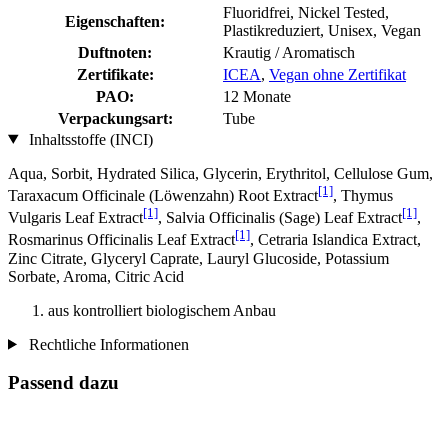
Fluoridfrei, Nickel Tested,
Eigenschaften:
Plastikreduziert, Unisex, Vegan
Duftnoten:
Krautig / Aromatisch
Zertifikate:
ICEA
,
Vegan ohne Zertifikat
PAO:
12 Monate
Verpackungsart:
Tube
Inhaltsstoffe (INCI)
Aqua, Sorbit, Hydrated Silica, Glycerin, Erythritol, Cellulose Gum,
[1]
Taraxacum Officinale (Löwenzahn) Root Extract
, Thymus
[1]
[1]
Vulgaris Leaf Extract
, Salvia Officinalis (Sage) Leaf Extract
,
[1]
Rosmarinus Officinalis Leaf Extract
, Cetraria Islandica Extract,
Zinc Citrate, Glyceryl Caprate, Lauryl Glucoside, Potassium
Sorbate, Aroma, Citric Acid
aus kontrolliert biologischem Anbau
Rechtliche Informationen
Passend dazu