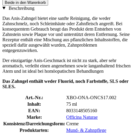
Beide in den Warenkorb
Beschreibung
Das Anis-Zahngel bietet eine sanfte Reinigung, die weder
Zahnschmelz, noch Schleimhäute oder Zahnfleisch angreift. Bei
konsequentem Gebrauch beugt das Produkt dem Entstehen von
Zahnstein sowie Plaque vor und unterstützt deren Entfernung. Seine
Rezeptur enthält eine Mischung aus pflanzlichen Inhaltsstoffen, die
speziell dafür ausgewählt wurden, Zahnproblemen
entgegenzuwirken.
Der einzigartige Anis-Geschmack ist nicht zu stark, aber sehr
aromatisch, verleiht einen angenehmen sowie langanhaltend frischen
Atem und ist ideal bei homöopatischen Behandlungen
Das Zahngel enthält weder Fluorid, noch Farbstoffe, SLS oder
SLES.
Art.-Nr.:
XBO-ONA-ONCS17.002
Inhalt:
75 ml
EAN:
8033148505160
Marke:
Officina Naturae
Konsistenz/Darreichungsform:
Creme
Produktarten:
Mund- & Zahnpflege