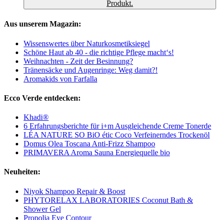
Produkt.
Aus unserem Magazin:
Wissenswertes über Naturkosmetiksiegel
Schöne Haut ab 40 - die richtige Pflege macht‘s!
Weihnachten - Zeit der Besinnung?
Tränensäcke und Augenringe: Weg damit?!
Aromakids von Farfalla
Ecco Verde entdecken:
Khadi®
6 Erfahrungsberichte für i+m Ausgleichende Creme Tonerde
LÉA NATURE SO BiO étic Coco Verfeinerndes Trockenöl
Domus Olea Toscana Anti-Frizz Shampoo
PRIMAVERA Aroma Sauna Energiequelle bio
Neuheiten:
Niyok Shampoo Repair & Boost
PHYTORELAX LABORATORIES Coconut Bath &
Shower Gel
Propolia Eye Contour