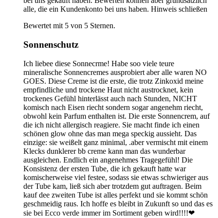
bei uns gekauft haben. Bewerten können aber grundsätzlich
alle, die ein Kundenkonto bei uns haben.
Hinweis schließen
Bewertet mit 5 von 5 Sternen.
Sonnenschutz
Ich liebee diese Sonnecrme! Habe soo viele teure
mineralische Sonnencremes ausprobiert aber alle waren NO
GOES. Diese Creme ist die erste, die trotz Zinkoxid meine
empfindliche und trockene Haut nicht austrocknet, kein
trockenes Gefühl hinterlässt auch nach Stunden, NICHT
komisch nach Eisen riecht sondern sogar angenehm riecht,
obwohl kein Parfum enthalten ist. Die erste Sonnencrem, auf
die ich nicht allergisch reagiere. Sie macht finde ich einen
schönen glow ohne das man mega speckig aussieht. Das
einzige: sie weißelt ganz minimal, .aber vermischt mit einem
Klecks dunklerer bb creme kann man das wunderbar
ausgleichen. Endlich ein angenehmes Tragegefühl! Die
Konsistenz der ersten Tube, die ich gekauft hatte war
komischerweise viel festee, sodass sie etwas schwieriger aus
der Tube kam, ließ sich aber trotzdem gut auftragen. Beim
kauf dee zweiten Tube ist alles perfekt und sie kommt schön
geschmeidig raus. Ich hoffe es bleibt in Zukunft so und das es
sie bei Ecco verde immer im Sortiment geben wird!!!!❤