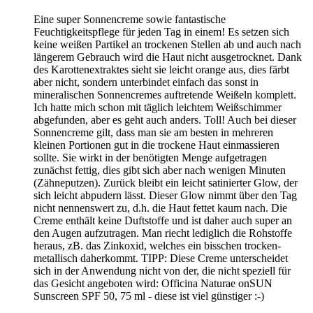
Eine super Sonnencreme sowie fantastische
Feuchtigkeitspflege für jeden Tag in einem! Es setzen sich
keine weißen Partikel an trockenen Stellen ab und auch nach
längerem Gebrauch wird die Haut nicht ausgetrocknet. Dank
des Karottenextraktes sieht sie leicht orange aus, dies färbt
aber nicht, sondern unterbindet einfach das sonst in
mineralischen Sonnencremes auftretende Weißeln komplett.
Ich hatte mich schon mit täglich leichtem Weißschimmer
abgefunden, aber es geht auch anders. Toll! Auch bei dieser
Sonnencreme gilt, dass man sie am besten in mehreren
kleinen Portionen gut in die trockene Haut einmassieren
sollte. Sie wirkt in der benötigten Menge aufgetragen
zunächst fettig, dies gibt sich aber nach wenigen Minuten
(Zähneputzen). Zurück bleibt ein leicht satinierter Glow, der
sich leicht abpudern lässt. Dieser Glow nimmt über den Tag
nicht nennenswert zu, d.h. die Haut fettet kaum nach. Die
Creme enthält keine Duftstoffe und ist daher auch super an
den Augen aufzutragen. Man riecht lediglich die Rohstoffe
heraus, zB. das Zinkoxid, welches ein bisschen trocken-
metallisch daherkommt. TIPP: Diese Creme unterscheidet
sich in der Anwendung nicht von der, die nicht speziell für
das Gesicht angeboten wird: Officina Naturae onSUN
Sunscreen SPF 50, 75 ml - diese ist viel günstiger :-)