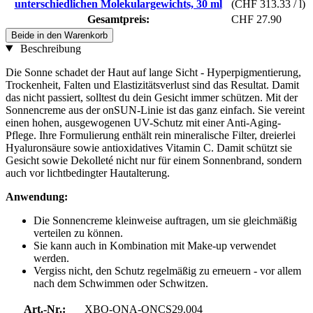
unterschiedlichen Molekulargewichts, 30 ml
(CHF 313.33 / l)
Gesamtpreis:
CHF 27.90
Beide in den Warenkorb
Beschreibung
Die Sonne schadet der Haut auf lange Sicht - Hyperpigmentierung,
Trockenheit, Falten und Elastizitätsverlust sind das Resultat. Damit
das nicht passiert, solltest du dein Gesicht immer schützen. Mit der
Sonnencreme aus der onSUN-Linie ist das ganz einfach. Sie vereint
einen hohen, ausgewogenen UV-Schutz mit einer Anti-Aging-
Pflege. Ihre Formulierung enthält rein mineralische Filter, dreierlei
Hyaluronsäure sowie antioxidatives Vitamin C. Damit schützt sie
Gesicht sowie Dekolleté nicht nur für einem Sonnenbrand, sondern
auch vor lichtbedingter Hautalterung.
Anwendung:
Die Sonnencreme kleinweise auftragen, um sie gleichmäßig
verteilen zu können.
Sie kann auch in Kombination mit Make-up verwendet
werden.
Vergiss nicht, den Schutz regelmäßig zu erneuern - vor allem
nach dem Schwimmen oder Schwitzen.
Art.-Nr.:
XBO-ONA-ONCS29.004