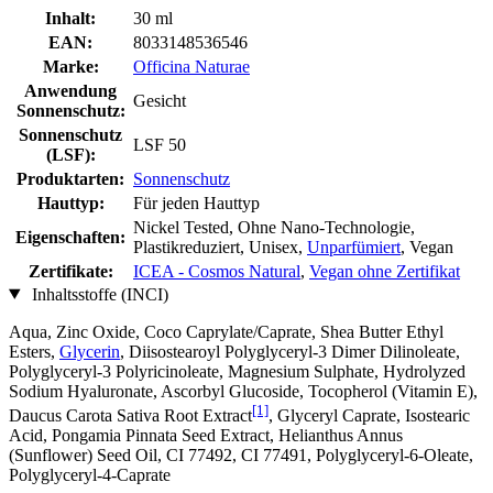
Inhalt:
30 ml
EAN:
8033148536546
Marke:
Officina Naturae
Anwendung
Gesicht
Sonnenschutz:
Sonnenschutz
LSF 50
(LSF):
Produktarten:
Sonnenschutz
Hauttyp:
Für jeden Hauttyp
Nickel Tested, Ohne Nano-Technologie,
Eigenschaften:
Plastikreduziert, Unisex,
Unparfümiert
, Vegan
Zertifikate:
ICEA - Cosmos Natural
,
Vegan ohne Zertifikat
Inhaltsstoffe (INCI)
Aqua, Zinc Oxide, Coco Caprylate/Caprate, Shea Butter Ethyl
Esters,
Glycerin
, Diisostearoyl Polyglyceryl-3 Dimer Dilinoleate,
Polyglyceryl-3 Polyricinoleate, Magnesium Sulphate, Hydrolyzed
Sodium Hyaluronate, Ascorbyl Glucoside, Tocopherol (Vitamin E),
[1]
Daucus Carota Sativa Root Extract
, Glyceryl Caprate, Isostearic
Acid, Pongamia Pinnata Seed Extract, Helianthus Annus
(Sunflower) Seed Oil, CI 77492, CI 77491, Polyglyceryl-6-Oleate,
Polyglyceryl-4-Caprate