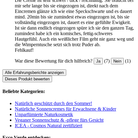
Die Creme ist sehr schwer / dick / reichhaltig. Sie braucht bei
mir sehr lange bis sie eingezogen ist, direkt nach dem
Eincremen glänze ich wie eine Speckschwarte und es dauert
mind. 20min bis sie zumindest etwas eingezogen ist, bis sie
vollständig eingezogen ist, dauert es eine gefühlte Ewigkeit.
Ist sie dann endlich eingezogen spüre ich sie den ganzen Tag,
zumindest habe ich ein komisches, fettig-schweres
Hautgefühl. Auch ein weißlicher Film geht nie ganz weg und
die Wimperntusche setzt sich trotz Puder ab.
Fehlkauf!
War diese Bewertung für dich hilfreich?
(7)
(1)
Ja
Nein
Alle Erfahrungsberichte anzeigen
Dieses Produkt bewerten
Beliebte Kategorien:
Natürlich geschützt durch den Sommer!
Natürliche Sonnencremes für Erwachsene & Kinder
Unparfümierte Naturkosmetik
Veganer Sonnenschutz & -pflege fürs Gesicht
ICEA - Cosmos Natural zertifiziert
Ecco Verde entdecken: