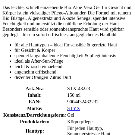
Das leichte, schnell einziehende Bio-Aloe-Vera-Gel für Gesicht und
Körper ist ein vielseitiger Pflege-Allrounder. Die Formel mit reinem
Bio-Blattgel, Algenextrakt und Akazie Senegal spendet intensive
Feuchtigkeit und unterstützt die natürliche Erholung der Haut.
Besonders sensible oder sonnenbeanspruchte Haut wird spürbar
gepflegt – für ein sofort erfrischtes, ausgeglichenes Hautbild.
für alle Hauttypen – ideal für sensible & gereizte Haut
für Gesicht & Körper
spendet langanhaltende Feuchtigkeit & pflegt intensiv
ideal als After-Sun-Pflege
leicht & rasch einziehend
angenehm erfrischend
dezenter Orangen-Zitrus-Duft
Art.-Nr.:
STX-43223
Inhalt:
150 ml
EAN:
9004432432232
Marke:
STYX
Konsistenz/Darreichungsform:
Gel
Produktarten:
Körperpflege
Für jeden Hauttyp,
Hauttyp:
Sonnengestresste Haut