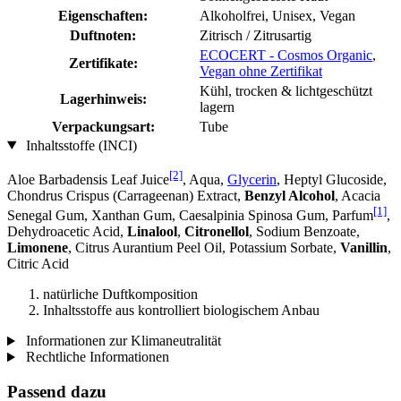
Eigenschaften:
Alkoholfrei, Unisex, Vegan
Duftnoten:
Zitrisch / Zitrusartig
ECOCERT - Cosmos Organic
,
Zertifikate:
Vegan ohne Zertifikat
Kühl, trocken & lichtgeschützt
Lagerhinweis:
lagern
Verpackungsart:
Tube
Inhaltsstoffe (INCI)
[2]
Aloe Barbadensis Leaf Juice
, Aqua,
Glycerin
, Heptyl Glucoside,
Chondrus Crispus (Carrageenan) Extract,
Benzyl Alcohol
, Acacia
[1]
Senegal Gum, Xanthan Gum, Caesalpinia Spinosa Gum, Parfum
,
Dehydroacetic Acid,
Linalool
,
Citronellol
, Sodium Benzoate,
Limonene
, Citrus Aurantium Peel Oil, Potassium Sorbate,
Vanillin
,
Citric Acid
natürliche Duftkomposition
Inhaltsstoffe aus kontrolliert biologischem Anbau
Informationen zur Klimaneutralität
Rechtliche Informationen
Passend dazu