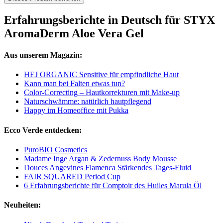
Erfahrungsberichte in Deutsch für STYX
AromaDerm Aloe Vera Gel
Aus unserem Magazin:
HEJ ORGANIC Sensitive für empfindliche Haut
Kann man bei Falten etwas tun?
Color-Correcting – Hautkorrekturen mit Make-up
Naturschwämme: natürlich hautpflegend
Happy im Homeoffice mit Pukka
Ecco Verde entdecken:
PuroBIO Cosmetics
Madame Inge Argan & Zedernuss Body Mousse
Douces Angevines Flamenca Stärkendes Tages-Fluid
FAIR SQUARED Period Cup
6 Erfahrungsberichte für Comptoir des Huiles Marula Öl
Neuheiten: