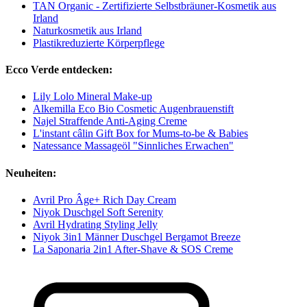
TAN Organic - Zertifizierte Selbstbräuner-Kosmetik aus
Irland
Naturkosmetik aus Irland
Plastikreduzierte Körperpflege
Ecco Verde entdecken:
Lily Lolo Mineral Make-up
Alkemilla Eco Bio Cosmetic Augenbrauenstift
Najel Straffende Anti-Aging Creme
L'instant câlin Gift Box for Mums-to-be & Babies
Natessance Massageöl "Sinnliches Erwachen"
Neuheiten:
Avril Pro Âge+ Rich Day Cream
Niyok Duschgel Soft Serenity
Avril Hydrating Styling Jelly
Niyok 3in1 Männer Duschgel Bergamot Breeze
La Saponaria 2in1 After-Shave & SOS Creme