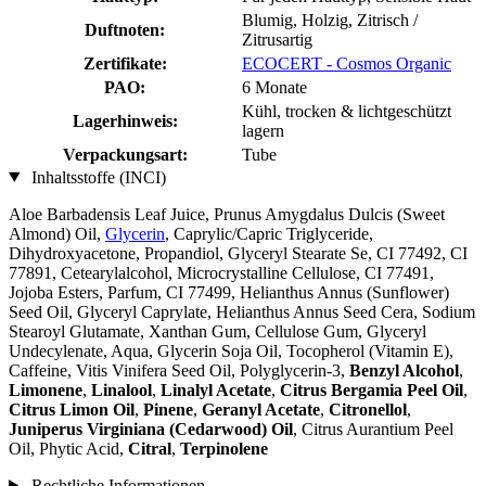
Blumig, Holzig, Zitrisch /
Duftnoten:
Zitrusartig
Zertifikate:
ECOCERT - Cosmos Organic
PAO:
6 Monate
Kühl, trocken & lichtgeschützt
Lagerhinweis:
lagern
Verpackungsart:
Tube
Inhaltsstoffe (INCI)
Aloe Barbadensis Leaf Juice, Prunus Amygdalus Dulcis (Sweet
Almond) Oil,
Glycerin
, Caprylic/Capric Triglyceride,
Dihydroxyacetone, Propandiol, Glyceryl Stearate Se, CI 77492, CI
77891, Cetearylalcohol, Microcrystalline Cellulose, CI 77491,
Jojoba Esters, Parfum, CI 77499, Helianthus Annus (Sunflower)
Seed Oil, Glyceryl Caprylate, Helianthus Annus Seed Cera, Sodium
Stearoyl Glutamate, Xanthan Gum, Cellulose Gum, Glyceryl
Undecylenate, Aqua, Glycerin Soja Oil, Tocopherol (Vitamin E),
Caffeine, Vitis Vinifera Seed Oil, Polyglycerin-3,
Benzyl Alcohol
,
Limonene
,
Linalool
,
Linalyl Acetate
,
Citrus Bergamia Peel Oil
,
Citrus Limon Oil
,
Pinene
,
Geranyl Acetate
,
Citronellol
,
Juniperus Virginiana (Cedarwood) Oil
, Citrus Aurantium Peel
Oil, Phytic Acid,
Citral
,
Terpinolene
Rechtliche Informationen