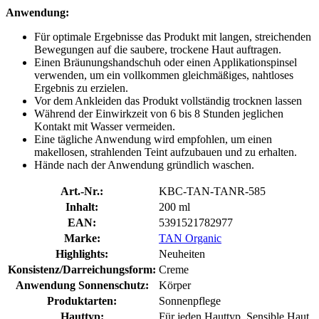
Anwendung:
Für optimale Ergebnisse das Produkt mit langen, streichenden
Bewegungen auf die saubere, trockene Haut auftragen.
Einen Bräunungshandschuh oder einen Applikationspinsel
verwenden, um ein vollkommen gleichmäßiges, nahtloses
Ergebnis zu erzielen.
Vor dem Ankleiden das Produkt vollständig trocknen lassen
Während der Einwirkzeit von 6 bis 8 Stunden jeglichen
Kontakt mit Wasser vermeiden.
Eine tägliche Anwendung wird empfohlen, um einen
makellosen, strahlenden Teint aufzubauen und zu erhalten.
Hände nach der Anwendung gründlich waschen.
Art.-Nr.:
KBC-TAN-TANR-585
Inhalt:
200 ml
EAN:
5391521782977
Marke:
TAN Organic
Highlights:
Neuheiten
Konsistenz/Darreichungsform:
Creme
Anwendung Sonnenschutz:
Körper
Produktarten:
Sonnenpflege
Hauttyp:
Für jeden Hauttyp, Sensible Haut