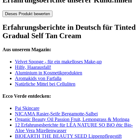
Erfahrungsberichte unserer Kund:innen
Dieses Produkt bewerten
Erfahrungsberichte in Deutsch für Tinted
Gradual Self Tan Cream
Aus unserem Magazin:
Velvet Sponge - für ein makelloses Make-up
Hilfe, Haarausfall!
Aluminium in Kosmetikprodukten
Aromakids von Farfalla
Natürliche Mittel bei Celluliten
Ecco Verde entdecken:
Pai Skincare
NICAMA Rasier-Seife Bergamotte-Salbei
Organic Beauty Oil Passion Fruit, Lemongrass & Moringa
12 Erfahrungsberichte für LÉA NATURE SO BiO étic Bio-
Aloe Vera Mizellenwasser
BIOEARTH THE BEAUTY SEED Lippenpflegestift