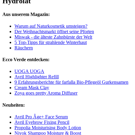
Hydrolat
Aus unserem Magazin:
Warum auf Naturkosmetik umsteigen?
Der Weihnachtsmarkt öffnet seine Pforten
Miswak - die älteste Zahnbürste der Welt
5 Top-Tipps für strahlende Winterhaut
Räuchern
Ecco Verde entdecken:
UOGA UOGA
Avril Highlighter Refill
9 Erfahrungsberichte für farfalla Bio-Pflegeöl Gurkensamen
Cream Mask Clay
Zoya goes pretty Aroma Diffuser
Neuheiten:
Avril Pro Âge+ Face Serum
Avril Eyebrow Fixing Pencil
Propolia Moisturising Body Lotion
Niyok Shampoo Moisture & Boost