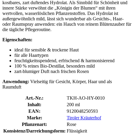
kostbares, zart duftendes Hydrolat. Als Sinnbild für Schönheit und
innere Stärke verwöhnt die „Königin der Blumen“ mit ihren
wertvollen, wasserlöslichen Pflanzenstoffen. Das Hydrolat ist
außergewöhnlich mild, lässt sich wunderbar als Gesichts-, Haar-
oder Raumspray anwenden: ein Hauch von reinem Blütenzauber für
die tägliche Pflegeroutine.
Eigenschaften:
ideal für sensible & trockene Haut
für alle Haartypen
feuchtigkeitsspendend, erfrischend & harmonisierend
100 % reines Bio-Destillat, besonders mild
zart-blumiger Duft nach frischen Rosen
Anwendung:
Vielseitig für Gesicht, Körper, Haar und als
Raumduft
Art.-Nr.:
TKH-AO-HY-0010
Inhalt:
200 ml
EAN:
9120048250593
Marke:
Tiroler Kräuterhof
Pflanzenart:
Rose
Konsistenz/Darreichungsform:
Flüssigkeit