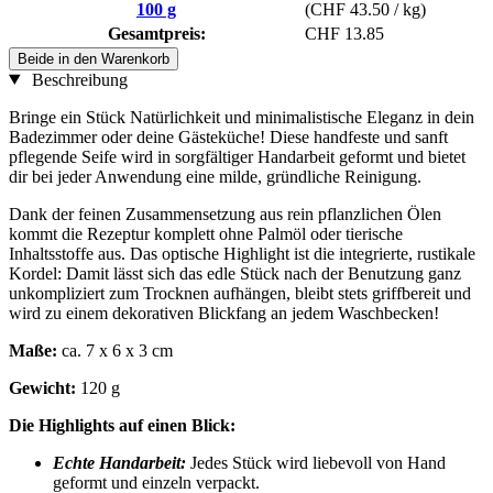
100 g
(CHF 43.50 / kg)
Gesamtpreis:
CHF 13.85
Beide in den Warenkorb
Beschreibung
Bringe ein Stück Natürlichkeit und minimalistische Eleganz in dein
Badezimmer oder deine Gästeküche! Diese handfeste und sanft
pflegende Seife wird in sorgfältiger Handarbeit geformt und bietet
dir bei jeder Anwendung eine milde, gründliche Reinigung.
Dank der feinen Zusammensetzung aus rein pflanzlichen Ölen
kommt die Rezeptur komplett ohne Palmöl oder tierische
Inhaltsstoffe aus. Das optische Highlight ist die integrierte, rustikale
Kordel: Damit lässt sich das edle Stück nach der Benutzung ganz
unkompliziert zum Trocknen aufhängen, bleibt stets griffbereit und
wird zu einem dekorativen Blickfang an jedem Waschbecken!
Maße:
ca. 7 x 6 x 3 cm
Gewicht:
120 g
Die Highlights auf einen Blick:
Echte Handarbeit:
Jedes Stück wird liebevoll von Hand
geformt und einzeln verpackt.