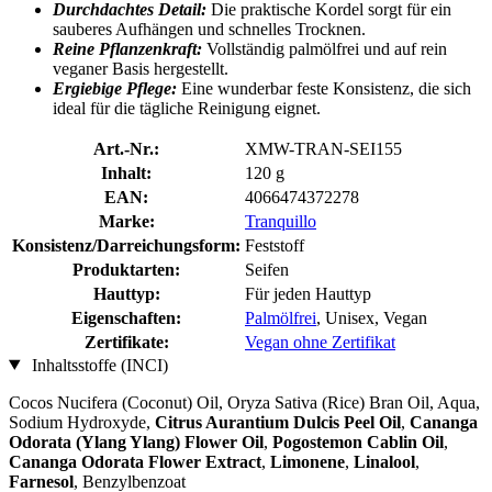
Durchdachtes Detail:
Die praktische Kordel sorgt für ein
sauberes Aufhängen und schnelles Trocknen.
Reine Pflanzenkraft:
Vollständig palmölfrei und auf rein
veganer Basis hergestellt.
Ergiebige Pflege:
Eine wunderbar feste Konsistenz, die sich
ideal für die tägliche Reinigung eignet.
Art.-Nr.:
XMW-TRAN-SEI155
Inhalt:
120 g
EAN:
4066474372278
Marke:
Tranquillo
Konsistenz/Darreichungsform:
Feststoff
Produktarten:
Seifen
Hauttyp:
Für jeden Hauttyp
Eigenschaften:
Palmölfrei
, Unisex, Vegan
Zertifikate:
Vegan ohne Zertifikat
Inhaltsstoffe (INCI)
Cocos Nucifera (Coconut) Oil, Oryza Sativa (Rice) Bran Oil, Aqua,
Sodium Hydroxyde,
Citrus Aurantium Dulcis Peel Oil
,
Cananga
Odorata (Ylang Ylang) Flower Oil
,
Pogostemon Cablin Oil
,
Cananga Odorata Flower Extract
,
Limonene
,
Linalool
,
Farnesol
, Benzylbenzoat