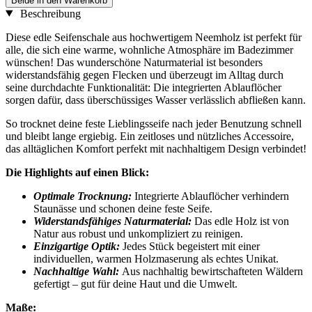
Beide in den Warenkorb
Beschreibung
Diese edle Seifenschale aus hochwertigem Neemholz ist perfekt für
alle, die sich eine warme, wohnliche Atmosphäre im Badezimmer
wünschen! Das wunderschöne Naturmaterial ist besonders
widerstandsfähig gegen Flecken und überzeugt im Alltag durch
seine durchdachte Funktionalität: Die integrierten Ablauflöcher
sorgen dafür, dass überschüssiges Wasser verlässlich abfließen kann.
So trocknet deine feste Lieblingsseife nach jeder Benutzung schnell
und bleibt lange ergiebig. Ein zeitloses und nützliches Accessoire,
das alltäglichen Komfort perfekt mit nachhaltigem Design verbindet!
Die Highlights auf einen Blick:
Optimale Trocknung:
Integrierte Ablauflöcher verhindern
Staunässe und schonen deine feste Seife.
Widerstandsfähiges Naturmaterial:
Das edle Holz ist von
Natur aus robust und unkompliziert zu reinigen.
Einzigartige Optik:
Jedes Stück begeistert mit einer
individuellen, warmen Holzmaserung als echtes Unikat.
Nachhaltige Wahl:
Aus nachhaltig bewirtschafteten Wäldern
gefertigt – gut für deine Haut und die Umwelt.
Maße: