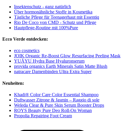
Insektenschutz - ganz natürlich
Über hormonähnliche Stoffe in Kosmetika
Tägliche Pflege für Teenagerhaut mit Essentiq
Rio De Coco von CMD - Schutz und Pflege
Hautpflege-Routine mit 100%Pure
Ecco Verde entdecken:
eco cosmetics
JOIK Organic Re-Boost Glow Resurfacing Peeling Mask
YUĀYU Hydra Base Hyaluronserum
provida organics Earth Minerals Satin Matte Blush
natracare Damenbinden Ultra Extra Super
Neuheiten:
Khadi® Color Care Color Essential Shampoo
Duftwasser Zitrone & Jasmin – Raggio di sole
Weleda Clear & Pure Skin Serum Booster Drops
ROYS Beauty Pure Deo Roll-On Woman
Propolia Repairing Foot Cream