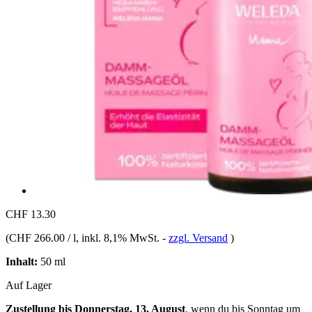
CHF 13.30
(
CHF 266.00 / l
, inkl. 8,1% MwSt.
-
zzgl. Versand
)
Inhalt:
50 ml
Auf Lager
Zustellung bis Donnerstag, 13. August
, wenn du bis
Sonntag um