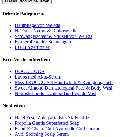
Dieses Produkt bewerten
Beliebte Kategorien:
Hautpflege von Weleda
NaTrue - Natur- & Biokosmetik
Schwangerschaft & Stillzeit von Weleda
Körperpflege für Schwangere
EU-Bio zertifiziert
Ecco Verde entdecken:
UOGA UOGA
Luvos med Akut-Serum
Miss TRUCCO Set Handschuh & Reinigungstuch
Sweet Almond Dermatological Face & Body Wash
Nourish London Antioxidant Peptide Mist
Neuheiten:
Najel Feste Zahnpasta Bio-Aktivkohle
Propolia Gentle Superfatted Soap
Khadi® ChakraCurl Ayurvedic Curl Cream
Avril Soothing Scalp Serum