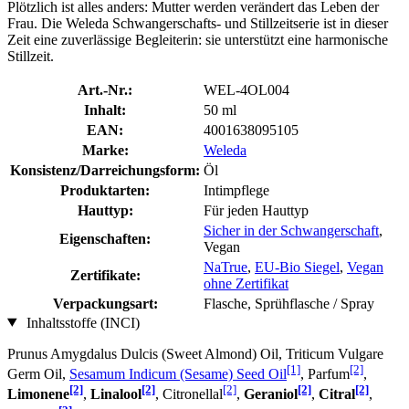
Plötzlich ist alles anders: Mutter werden verändert das Leben der
Frau. Die Weleda Schwangerschafts- und Stillzeitserie ist in dieser
Zeit eine zuverlässige Begleiterin: sie unterstützt eine harmonische
Stillzeit.
Art.-Nr.:
WEL-4OL004
Inhalt:
50 ml
EAN:
4001638095105
Marke:
Weleda
Konsistenz/Darreichungsform:
Öl
Produktarten:
Intimpflege
Hauttyp:
Für jeden Hauttyp
Sicher in der Schwangerschaft
,
Eigenschaften:
Vegan
NaTrue
,
EU-Bio Siegel
,
Vegan
Zertifikate:
ohne Zertifikat
Verpackungsart:
Flasche, Sprühflasche / Spray
Inhaltsstoffe (INCI)
Prunus Amygdalus Dulcis (Sweet Almond) Oil, Triticum Vulgare
[1]
[2]
Germ Oil,
Sesamum Indicum (Sesame) Seed Oil
, Parfum
,
[2]
[2]
[2]
[2]
[2]
Limonene
,
Linalool
, Citronellal
,
Geraniol
,
Citral
,