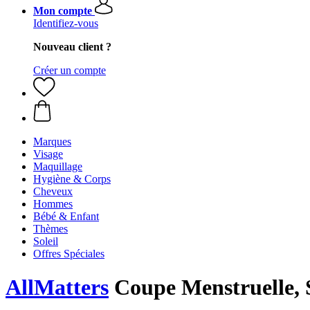
Mon compte
Identifiez-vous
Nouveau client ?
Créer un compte
Marques
Visage
Maquillage
Hygiène & Corps
Cheveux
Hommes
Bébé & Enfant
Thèmes
Soleil
Offres Spéciales
AllMatters
Coupe Menstruelle, 