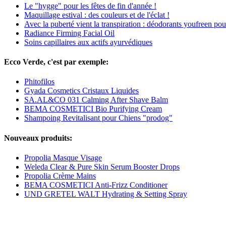
Le "hygge" pour les fêtes de fin d'année !
Maquillage estival : des couleurs et de l'éclat !
Avec la puberté vient la transpiration : déodorants youfreen po
Radiance Firming Facial Oil
Soins capillaires aux actifs ayurvédiques
Ecco Verde, c'est par exemple:
Phitofilos
Gyada Cosmetics Cristaux Liquides
SA.AL&CO 031 Calming After Shave Balm
BEMA COSMETICI Bio Purifying Cream
Shampoing Revitalisant pour Chiens "prodog"
Nouveaux produits:
Propolia Masque Visage
Weleda Clear & Pure Skin Serum Booster Drops
Propolia Crème Mains
BEMA COSMETICI Anti-Frizz Conditioner
UND GRETEL WALT Hydrating & Setting Spray