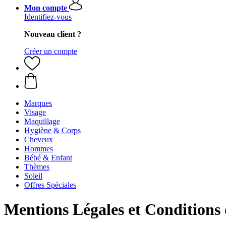
Mon compte
Identifiez-vous
Nouveau client ?
Créer un compte
Marques
Visage
Maquillage
Hygiène & Corps
Cheveux
Hommes
Bébé & Enfant
Thèmes
Soleil
Offres Spéciales
Mentions Légales et Conditions 