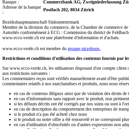
Banque :
Commerzbank AG, Zweigniederlassung Zü
Adresse de la banque
Postfach 202, 8034 Zürich
:
Bezirkshauptmannschaft Südoststeiermark
Membre de la division du commerce, de la Chambre de commerce de l
Autorités conformément à ECG : Commission du district de Feldbach
www.ecco-verde.ch est une plateforme d'information et d'achats.
www.ecco-verde.ch est membre du
groupe niceshops.
Restrictions et conditions d'utilisation des contenus fournis par l
Sur www.ecco-verde.ch, les utilisateurs disposant d'un compte client o
aux restrictions suivantes :
Les commentaires reçus sont vérifiés manuellement avant d'être publiés
commentaires relatifs à nos marchandises et produits, nous nous réserv
en cas de contenus illégaux ainsi que de violation des droits de t
en cas d'informations sans rapport avec le produit, non pertinen
si les défauts décrits ont été corrigés par nos soins ou sont à l'o
en cas de description du comportement des entreprises de transp
si le produit n'a pas été acheté chez nous
si le produit ou notre offre a été renouvelé et ne correspond pl
en cas d'utilisation d'obscénités ou d'autres expressions non ad