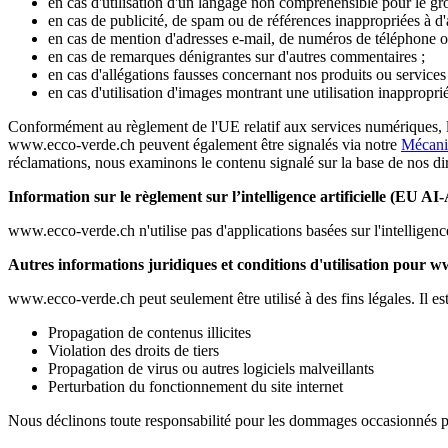
en cas d'utilisation d'un langage non compréhensible pour le grou
en cas de publicité, de spam ou de références inappropriées à d'au
en cas de mention d'adresses e-mail, de numéros de téléphone o
en cas de remarques dénigrantes sur d'autres commentaires ;
en cas d'allégations fausses concernant nos produits ou services 
en cas d'utilisation d'images montrant une utilisation inappropri
Conformément au règlement de l'UE relatif aux services numériques, l'
www.ecco-verde.ch peuvent également être signalés via notre
Mécanis
réclamations, nous examinons le contenu signalé sur la base de nos dire
Information sur le règlement sur l’intelligence artificielle (EU AI-
www.ecco-verde.ch n'utilise pas d'applications basées sur l'intelligence a
Autres informations juridiques et conditions d'utilisation pour 
www.ecco-verde.ch peut seulement être utilisé à des fins légales. Il est
Propagation de contenus illicites
Violation des droits de tiers
Propagation de virus ou autres logiciels malveillants
Perturbation du fonctionnement du site internet
Nous déclinons toute responsabilité pour les dommages occasionnés par 