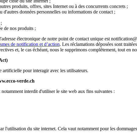
pe cible du site Internet ;
tres produits, offres, sites Internet ou à des concurrents concrets ;
u d'autres données personnelles ou informations de contact ;
;
ée de nos produits ;
adresse électronique de notre point de contact unique est notification@
mes de notification et d’action
. Les réclamations déposées sont traitée
ctives et, le cas échéant, nous le supprimons complètement, tout en nous 
Act)
rtificielle pour interagir avec les utilisateurs.
www.ecco-verde.ch
 notamment interdit d'utiliser le site web aux fins suivantes :
l'utilisation du site internet. Cela vaut notamment pour les dommages oc