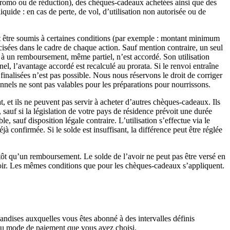
promo ou de réduction), des chèques-cadeaux achetées ainsi que des
quide : en cas de perte, de vol, d’utilisation non autorisée ou de
nt être soumis à certaines conditions (par exemple : montant minimum
isées dans le cadre de chaque action. Sauf mention contraire, un seul
 à un remboursement, même partiel, n’est accordé. Son utilisation
, l’avantage accordé est recalculé au prorata. Si le renvoi entraîne
inalisées n’est pas possible. Nous nous réservons le droit de corriger
onnels ne sont pas valables pour les préparations pour nourrissons.
 et ils ne peuvent pas servir à acheter d’autres chèques-cadeaux. Ils
 sauf si la législation de votre pays de résidence prévoit une durée
 sauf disposition légale contraire. L’utilisation s’effectue via le
onfirmée. Si le solde est insuffisant, la différence peut être réglée
tôt qu’un remboursement. Le solde de l’avoir ne peut pas être versé en
voir. Les mêmes conditions que pour les chèques-cadeaux s’appliquent.
dises auxquelles vous êtes abonné à des intervalles définis
n du mode de paiement que vous avez choisi.