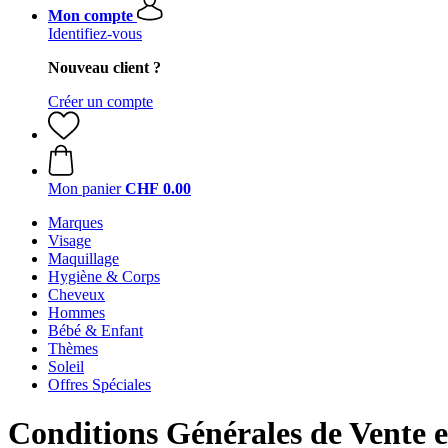
Mon compte
Identifiez-vous
Nouveau client ?
Créer un compte
Mon panier
CHF 0.00
Marques
Visage
Maquillage
Hygiène & Corps
Cheveux
Hommes
Bébé & Enfant
Thèmes
Soleil
Offres Spéciales
Conditions Générales de Vente e