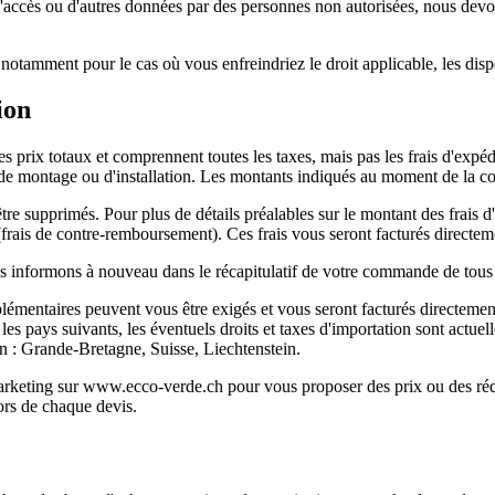
d'accès ou d'autres données par des personnes non autorisées, nous devo
otamment pour le cas où vous enfreindriez le droit applicable, les dispos
ion
rix totaux et comprennent toutes les taxes, mais pas les frais d'expédit
ais de montage ou d'installation. Les montants indiqués au moment de la
re supprimés. Pour plus de détails préalables sur le montant des frais d
 (frais de contre-remboursement). Ces frais vous seront facturés directeme
nformons à nouveau dans le récapitulatif de votre commande de tous le
plémentaires peuvent vous être exigés et vous seront facturés directement
s les pays suivants, les éventuels droits et taxes d'importation sont ac
on : Grande-Bretagne, Suisse, Liechtenstein.
arketing sur www.ecco-verde.ch pour vous proposer des prix ou des rédu
ors de chaque devis.