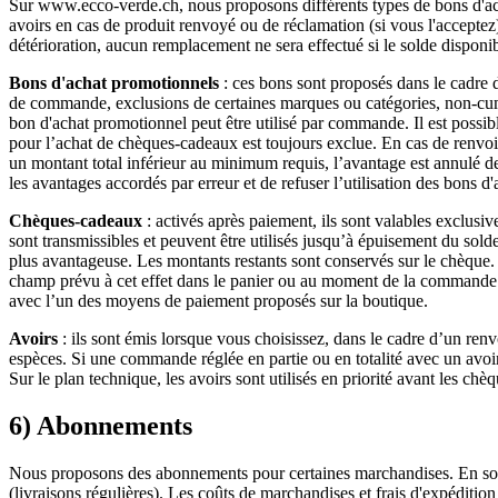
Sur www.ecco-verde.ch, nous proposons différents types de bons d'ach
avoirs en cas de produit renvoyé ou de réclamation (si vous l'acceptez).
détérioration, aucun remplacement ne sera effectué si le solde disponib
Bons d'achat promotionnels
: ces bons sont proposés dans le cadre 
de commande, exclusions de certaines marques ou catégories, non-cumul
bon d'achat promotionnel peut être utilisé par commande. Il est possi
pour l’achat de chèques-cadeaux est toujours exclue. En cas de renvoi
un montant total inférieur au minimum requis, l’avantage est annulé de
les avantages accordés par erreur et de refuser l’utilisation des bons 
Chèques-cadeaux
: activés après paiement, ils sont valables exclusi
sont transmissibles et peuvent être utilisés jusqu’à épuisement du solde
plus avantageuse. Les montants restants sont conservés sur le chèque. A
champ prévu à cet effet dans le panier ou au moment de la commande. I
avec l’un des moyens de paiement proposés sur la boutique.
Avoirs
: ils sont émis lorsque vous choisissez, dans le cadre d’un re
espèces. Si une commande réglée en partie ou en totalité avec un avoi
Sur le plan technique, les avoirs sont utilisés en priorité avant les ch
6) Abonnements
Nous proposons des abonnements pour certaines marchandises. En sous
(livraisons régulières). Les coûts de marchandises et frais d'expéditi