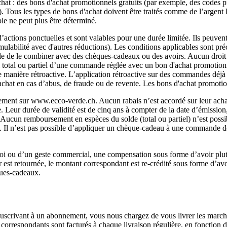
at : des bons d'achat promotionnels gratuits (par exemple, des codes 
 Tous les types de bons d'achat doivent être traités comme de l’argent li
le ne peut plus être déterminé.
d’actions ponctuelles et sont valables pour une durée limitée. Ils peuve
abilité avec d'autres réductions). Les conditions applicables sont préc
ble de le combiner avec des chèques-cadeaux ou des avoirs. Aucun droit
 total ou partiel d’une commande réglée avec un bon d'achat promotionnel
 manière rétroactive. L’application rétroactive sur des commandes déjà f
d'achat en cas d’abus, de fraude ou de revente. Les bons d'achat promoti
vement sur www.ecco-verde.ch. Aucun rabais n’est accordé sur leur achat,
. Leur durée de validité est de cinq ans à compter de la date d’émission,
ucun remboursement en espèces du solde (total ou partiel) n’est possible,
l n’est pas possible d’appliquer un chèque-cadeau à une commande déjà c
nvoi ou d’un geste commercial, une compensation sous forme d’avoir plu
r est retournée, le montant correspondant est re-crédité sous forme d’a
èques-cadeaux.
crivant à un abonnement, vous nous chargez de vous livrer les marchan
on correspondants sont facturés à chaque livraison régulière, en fonctio