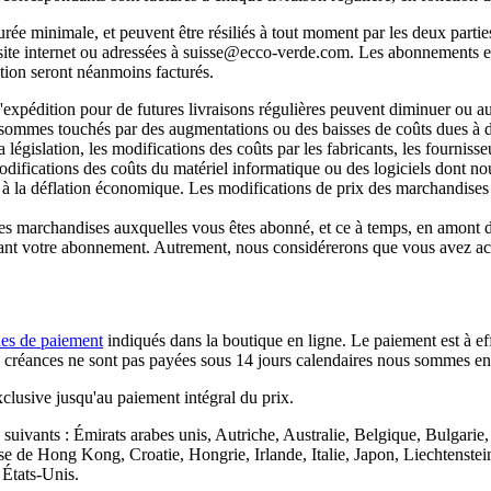
 minimale, et peuvent être résiliés à tout moment par les deux parties, 
 site internet ou adressées à suisse@ecco-verde.com. Les abonnements en
tion seront néanmoins facturés.
 d'expédition pour de futures livraisons régulières peuvent diminuer ou
 sommes touchés par des augmentations ou des baisses de coûts dues à d
égislation, les modifications des coûts par les fabricants, les fournisseur
 modifications des coûts du matériel informatique ou des logiciels dont no
ou à la déflation économique. Les modifications de prix des marchandises
les marchandises auxquelles vous êtes abonné, et ce à temps, en amont 
iliant votre abonnement. Autrement, nous considérerons que vous avez ac
es de paiement
indiqués dans la boutique en ligne. Le paiement est à ef
réances ne sont pas payées sous 14 jours calendaires nous sommes en dro
xclusive jusqu'au paiement intégral du prix.
 suivants : Émirats arabes unis, Autriche, Australie, Belgique, Bulgar
e de Hong Kong, Croatie, Hongrie, Irlande, Italie, Japon, Liechtenste
États-Unis.