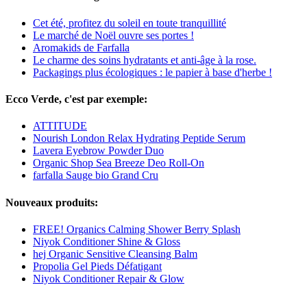
Cet été, profitez du soleil en toute tranquillité
Le marché de Noël ouvre ses portes !
Aromakids de Farfalla
Le charme des soins hydratants et anti-âge à la rose.
Packagings plus écologiques : le papier à base d'herbe !
Ecco Verde, c'est par exemple:
ATTITUDE
Nourish London Relax Hydrating Peptide Serum
Lavera Eyebrow Powder Duo
Organic Shop Sea Breeze Deo Roll-On
farfalla Sauge bio Grand Cru
Nouveaux produits:
FREE! Organics Calming Shower Berry Splash
Niyok Conditioner Shine & Gloss
hej Organic Sensitive Cleansing Balm
Propolia Gel Pieds Défatigant
Niyok Conditioner Repair & Glow