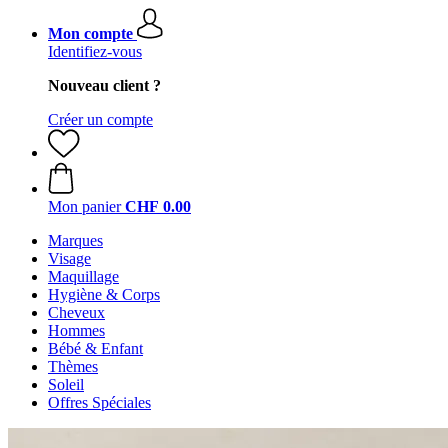
Mon compte
Identifiez-vous
Nouveau client ?
Créer un compte
Mon panier
CHF 0.00
Marques
Visage
Maquillage
Hygiène & Corps
Cheveux
Hommes
Bébé & Enfant
Thèmes
Soleil
Offres Spéciales