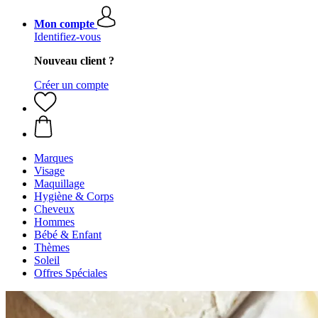
Mon compte
Identifiez-vous
Nouveau client ?
Créer un compte
Marques
Visage
Maquillage
Hygiène & Corps
Cheveux
Hommes
Bébé & Enfant
Thèmes
Soleil
Offres Spéciales