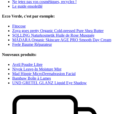
Ne jetez pas vos cosmétiques, recyclez !
Le guide ensoleillé
Ecco Verde, c'est par exemple:
Fitocose
Zoya goes pretty Organic Cold-pressed Pure Shea Butter
SOLLING Naturkosmetik Huile de Rose Musquée
MÁDARA Organic Skincare AGE PRO Smooth Day Cream
Feele Baume Réparateur
Nouveaux produits:
Avril Poudre Libre
Niyok Leave-In Moisture Mist
Mad Hippie MicroDermabrasion Facial
Bambaw Boîte à Lames
UND GRETEL GLANZ Liquid Eye Shadow