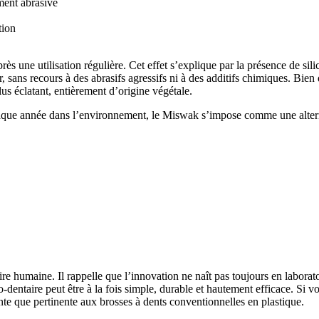
ment abrasive
tion
rès une utilisation régulière. Cet effet s’explique par la présence de si
r, sans recours à des abrasifs agressifs ni à des additifs chimiques. Bi
lus éclatant, entièrement d’origine végétale.
 chaque année dans l’environnement, le Miswak s’impose comme une alte
e humaine. Il rappelle que l’innovation ne naît pas toujours en laboratoi
entaire peut être à la fois simple, durable et hautement efficace. Si v
nte que pertinente aux brosses à dents conventionnelles en plastique.