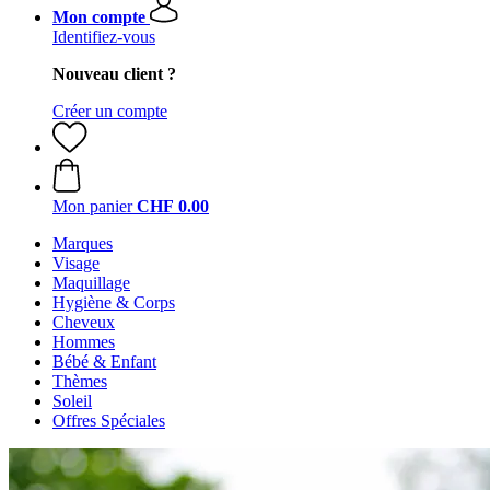
Mon compte
Identifiez-vous
Nouveau client ?
Créer un compte
Mon panier
CHF 0.00
Marques
Visage
Maquillage
Hygiène & Corps
Cheveux
Hommes
Bébé & Enfant
Thèmes
Soleil
Offres Spéciales