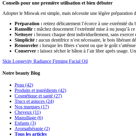
Conseils pour une première utilisation et bien débuter
Adopter le Miswak est simple, mais nécessite une légère préparation de l
Préparation :
retirez délicatement l’écorce à une extrémité du 
Ramollir :
mâchez doucement l’extrémité mise à nu jusqu’à ce qu
Nettoyer :
brossez chaque dent individuellement, sans exercer d
Simplicité :
aucun dentifrice n’est nécessaire, le bois libérant dé
Renouveler :
lorsque les fibres s’usent ou que le goût s’atténu
Conserver :
laissez sécher le bâton à l’air libre après usage. 
Skin Longevity
Radiance Firming Facial Oil
Notre beauty Blog
Peau
(42)
Produits et ingrédients
(42)
Cosmétique et santé
(27)
Trucs et astuces
(24)
Nos marques
(17)
Cheveux
(11)
Maquillage
(6)
Enfants
(3)
Aromathérapie
(2)
Tous les articles