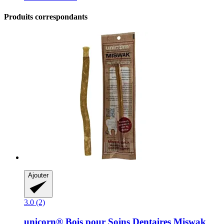
Produits correspondants
Ajouter
3.0 (2)
unicorn®
Bois pour Soins Dentaires Miswak