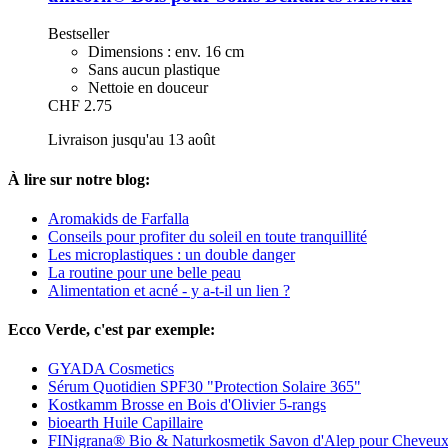
Bestseller
Dimensions : env. 16 cm
Sans aucun plastique
Nettoie en douceur
CHF 2.75
Livraison jusqu'au 13 août
À lire sur notre blog:
Aromakids de Farfalla
Conseils pour profiter du soleil en toute tranquillité
Les microplastiques : un double danger
La routine pour une belle peau
Alimentation et acné - y a-t-il un lien ?
Ecco Verde, c'est par exemple:
GYADA Cosmetics
Sérum Quotidien SPF30 "Protection Solaire 365"
Kostkamm Brosse en Bois d'Olivier 5-rangs
bioearth Huile Capillaire
FINigrana® Bio & Naturkosmetik Savon d'Alep pour Cheveu