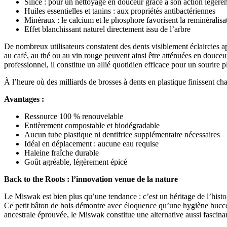
Silice : pour un nettoyage en douceur grâce à son action légère
Huiles essentielles et tanins : aux propriétés antibactériennes
Minéraux : le calcium et le phosphore favorisent la reminéralisa
Effet blanchissant naturel directement issu de l’arbre
De nombreux utilisateurs constatent des dents visiblement éclaircies ap
au café, au thé ou au vin rouge peuvent ainsi être atténuées en douceu
professionnel, il constitue un allié quotidien efficace pour un sourire p
À l’heure où des milliards de brosses à dents en plastique finissent
Avantages :
Ressource 100 % renouvelable
Entièrement compostable et biodégradable
Aucun tube plastique ni dentifrice supplémentaire nécessaires
Idéal en déplacement : aucune eau requise
Haleine fraîche durable
Goût agréable, légèrement épicé
Back to the Roots : l’innovation venue de la nature
Le Miswak est bien plus qu’une tendance : c’est un héritage de l’histoir
Ce petit bâton de bois démontre avec éloquence qu’une hygiène bucco-d
ancestrale éprouvée, le Miswak constitue une alternative aussi fascina