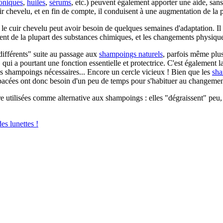
toniques
,
huiles
,
sérums
, etc.) peuvent également apporter une aide, sa
e cuir chevelu, et en fin de compte, il conduisent à une augmentation de la
, le cuir chevelu peut avoir besoin de quelques semaines d'adaptation. Il e
mment de la plupart des substances chimiques, et les changements physiq
différents" suite au passage aux
shampoings naturels
, parfois même plus
 qui a pourtant une fonction essentielle et protectrice. C'est également 
es shampoings nécessaires... Encore un cercle vicieux ! Bien que les
sha
ébacées ont donc besoin d'un peu de temps pour s'habituer au changement.
 utilisées comme alternative aux shampoings : elles "dégraissent" peu
es lunettes !