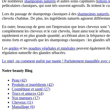
De nombreux
shampoings naturels
et autres soins capillaires (
lotions 
pelliculaires classiques, qui sont très souvent agressifs. Ils irritent l
Lors du passage de shampoings classiques à des
shampoings naturels
chevelu s'habitue. De plus, les ingrédients naturels agissent différe
En outre, beaucoup de gens ont l'impression que leurs cheveux sont "
complètement les cheveux et le cuir chevelu, ôtant ainsi tout le sébum,
rapidement et en plus grande quantité, accélérant alors la fréquence d
moins forts et agressifs que les shampoings classiques : les glandes s
Les
argiles
et les
poudres végétales et minérales
peuvent également être
régulation naturelle des glandes sébacées.
Le miel, ou comment guérir par magie !
Parfaitement maquillée avec d
Notre beauty Blog
Peau
(42)
Produits et ingrédients
(42)
Cosmétique et santé
(27)
Trucs et astuces
(24)
Nos marques
(17)
Cheveux
(11)
Maquillage
(6)