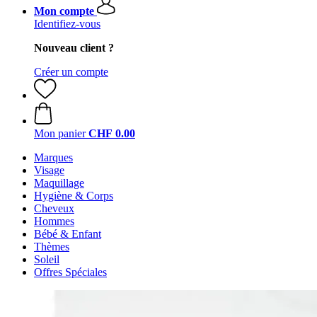
Mon compte
Identifiez-vous
Nouveau client ?
Créer un compte
Mon panier
CHF 0.00
Marques
Visage
Maquillage
Hygiène & Corps
Cheveux
Hommes
Bébé & Enfant
Thèmes
Soleil
Offres Spéciales