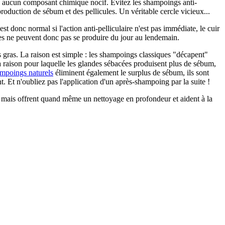
ns aucun composant chimique nocif. Évitez les shampoings anti-
 production de sébum et des pellicules. Un véritable cercle vicieux...
st donc normal si l'action anti-pelliculaire n'est pas immédiate, le cuir
ues ne peuvent donc pas se produire du jour au lendemain.
 gras. La raison est simple : les shampoings classiques "décapent"
la raison pour laquelle les glandes sébacées produisent plus de sébum,
mpoings naturels
éliminent également le surplus de sébum, ils sont
 Et n'oubliez pas l'application d'un après-shampoing par la suite !
, mais offrent quand même un nettoyage en profondeur et aident à la