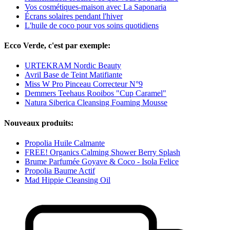
Vos cosmétiques-maison avec La Saponaria
Écrans solaires pendant l'hiver
L'huile de coco pour vos soins quotidiens
Ecco Verde, c'est par exemple:
URTEKRAM Nordic Beauty
Avril Base de Teint Matifiante
Miss W Pro Pinceau Correcteur N°9
Demmers Teehaus Rooibos "Cup Caramel"
Natura Siberica Cleansing Foaming Mousse
Nouveaux produits:
Propolia Huile Calmante
FREE! Organics Calming Shower Berry Splash
Brume Parfumée Goyave & Coco - Isola Felice
Propolia Baume Actif
Mad Hippie Cleansing Oil