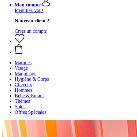
Mon compte
Identifiez-vous
Nouveau client ?
Créer un compte
Marques
Visage
Maquillage
Hygiène & Corps
Cheveux
Hommes
Bébé & Enfant
Thèmes
Soleil
Offres Spéciales