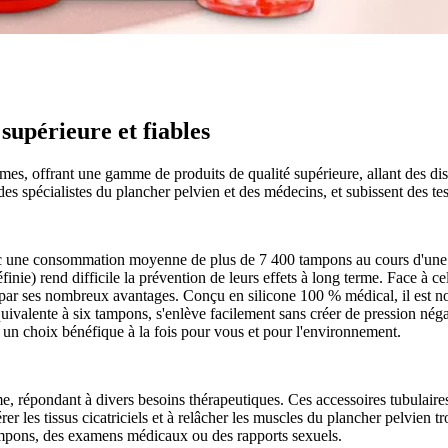
supérieure et fiables
mes, offrant une gamme de produits de qualité supérieure, allant des di
 des spécialistes du plancher pelvien et des médecins, et subissent des tes
c une consommation moyenne de plus de 7 400 tampons au cours d'une v
éfinie) rend difficile la prévention de leurs effets à long terme. Face à
e par ses nombreux avantages. Conçu en silicone 100 % médical, il est n
uivalente à six tampons, s'enlève facilement sans créer de pression négat
t un choix bénéfique à la fois pour vous et pour l'environnement.
ntime, répondant à divers besoins thérapeutiques. Ces accessoires tubulai
bérer les tissus cicatriciels et à relâcher les muscles du plancher pelvien t
e tampons, des examens médicaux ou des rapports sexuels.