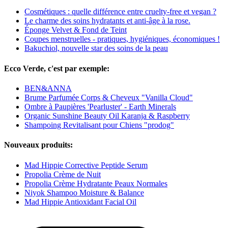
Cosmétiques : quelle différence entre cruelty-free et vegan ?
Le charme des soins hydratants et anti-âge à la rose.
Éponge Velvet & Fond de Teint
Coupes menstruelles - pratiques, hygiéniques, économiques !
Bakuchiol, nouvelle star des soins de la peau
Ecco Verde, c'est par exemple:
BEN&ANNA
Brume Parfumée Corps & Cheveux "Vanilla Cloud"
Ombre à Paupières 'Pearluster' - Earth Minerals
Organic Sunshine Beauty Oil Karanja & Raspberry
Shampoing Revitalisant pour Chiens "prodog"
Nouveaux produits:
Mad Hippie Corrective Peptide Serum
Propolia Crème de Nuit
Propolia Crème Hydratante Peaux Normales
Niyok Shampoo Moisture & Balance
Mad Hippie Antioxidant Facial Oil