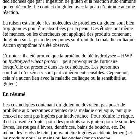
déclenchées que par l’ingestion de gluten et la réaction auto-immune
qui en découle. Le contact du gluten avec la peau n’entraîne aucune
réaction.
La raison est simple : les molécules de protéines du gluten sont bien
trop grandes pour être absorbées par la peau. Des études ont même
été menées, où les chercheurs ont appliqué des produits contenant
du gluten sur la peau de personnes souffrant de la maladie cœliaque.
Aucun symptôme n’a été observé.
(À noter : il a été prouvé que la protéine de blé hydrolysée – HWP
ou
hydrolyzed wheat protein
– peut provoquer de l'urticaire
lorsqu’elle est présente dans les cosmétiques. Les personnes
souffrant d’eczéma y sont particulièrement sensibles. Cependant,
cela n’a aucun lien avec la maladie cœliaque ou la sensibilité au
gluten.)
En résumé
Les cosmétiques contenant du gluten ne devraient pas poser de
problème aux personnes atteintes de la maladie cœliaque, tant que
ceux-ci ne sont pas ingérés par inadvertance. Pour réduire le risque,
il est conseillé d’opter pour des produits sans gluten pour le soin des
lèvres, les rouges à lèvres, dentifrices, bains de bouche, etc. De
même, les fonds de teint (pouvant être ingérés accidentellement) et
les produits pour les mains ou les ongles (car on touche