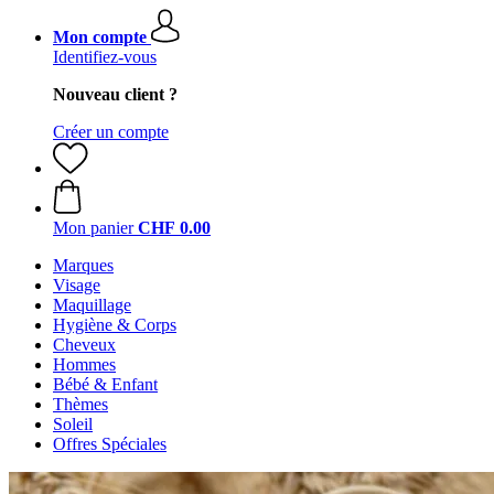
Mon compte
Identifiez-vous
Nouveau client ?
Créer un compte
Mon panier
CHF 0.00
Marques
Visage
Maquillage
Hygiène & Corps
Cheveux
Hommes
Bébé & Enfant
Thèmes
Soleil
Offres Spéciales