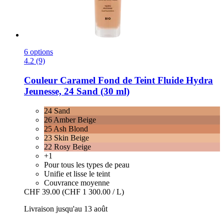
6 options
4.2 (9)
Couleur Caramel
Fond de Teint Fluide Hydra
Jeunesse, 24 Sand (30 ml)
24 Sand
26 Amber Beige
25 Ash Blond
23 Skin Beige
22 Rosy Beige
+1
Pour tous les types de peau
Unifie et lisse le teint
Couvrance moyenne
CHF 39.00
(CHF 1 300.00 / L)
Livraison jusqu'au 13 août