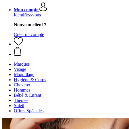
Mon compte
Identifiez-vous
Nouveau client ?
Créer un compte
Marques
Visage
Maquillage
Hygiène & Corps
Cheveux
Hommes
Bébé & Enfant
Thèmes
Soleil
Offres Spéciales