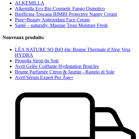
ALKEMILLA
Alkemilla Eco Bio Cosmetic Fango Osmotico
Biofficina Toscana BIMBI Protective Nappy Cream
Pure=Beauty Antioxidant Face Cream
Santé – naturally. Masque Tissu Moisture Fresh
Nouveaux produits:
LÉA NATURE SO BiO étic Brume Thermale d'Aloe Vera
HYDRA
Propolia Sirop du Soir
Avril Gelée Coiffante Hydratation Boucles
Brume Parfumée Citron & Jasmin - Raggio di Sole
Avril Sérum Expert Pro Âge+