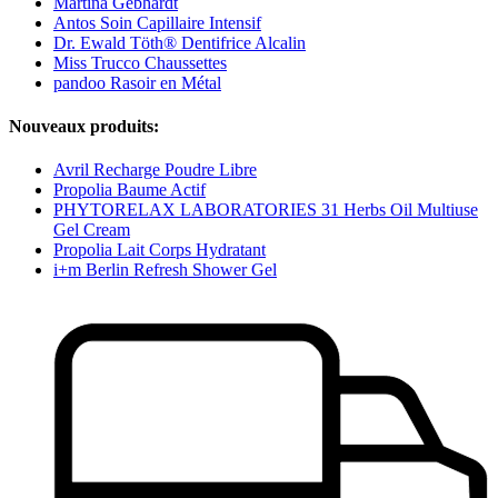
Martina Gebhardt
Antos Soin Capillaire Intensif
Dr. Ewald Töth® Dentifrice Alcalin
Miss Trucco Chaussettes
pandoo Rasoir en Métal
Nouveaux produits:
Avril Recharge Poudre Libre
Propolia Baume Actif
PHYTORELAX LABORATORIES 31 Herbs Oil Multiuse
Gel Cream
Propolia Lait Corps Hydratant
i+m Berlin Refresh Shower Gel