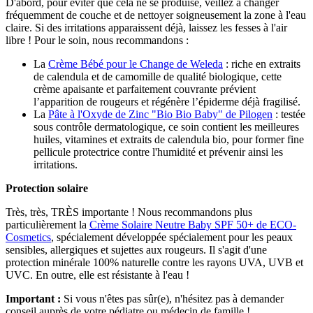
D'abord, pour éviter que cela ne se produise, veillez à changer
fréquemment de couche et de nettoyer soigneusement la zone à l'eau
claire. Si des irritations apparaissent déjà, laissez les fesses à l'air
libre ! Pour le soin, nous recommandons :
La
Crème Bébé pour le Change de Weleda
: riche en extraits
de calendula et de camomille de qualité biologique, cette
crème apaisante et parfaitement couvrante prévient
l’apparition de rougeurs et régénère l’épiderme déjà fragilisé.
La
Pâte à l'Oxyde de Zinc "Bio Bio Baby" de Pilogen
: testée
sous contrôle dermatologique, ce soin contient les meilleures
huiles, vitamines et extraits de calendula bio, pour former fine
pellicule protectrice contre l'humidité et prévenir ainsi les
irritations.
Protection solaire
Très, très, TRÈS importante ! Nous recommandons plus
particulièrement la
Crème Solaire Neutre Baby SPF 50+ de ECO-
Cosmetics
, spécialement développée spécialement pour les peaux
sensibles, allergiques et sujettes aux rougeurs. Il s'agit d'une
protection minérale 100% naturelle contre les rayons UVA, UVB et
UVC. En outre, elle est résistante à l'eau !
Important :
Si vous n'êtes pas sûr(e), n'hésitez pas à demander
conseil auprès de votre pédiatre ou médecin de famille !