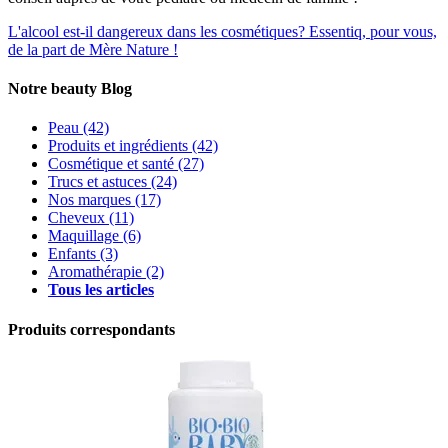
L'alcool est-il dangereux dans les cosmétiques?
Essentiq, pour vous,
de la part de Mère Nature !
Notre beauty Blog
Peau
(42)
Produits et ingrédients
(42)
Cosmétique et santé
(27)
Trucs et astuces
(24)
Nos marques
(17)
Cheveux
(11)
Maquillage
(6)
Enfants
(3)
Aromathérapie
(2)
Tous les articles
Produits correspondants