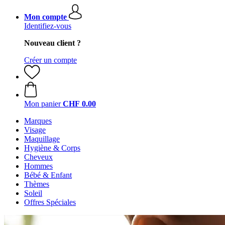
Mon compte
Identifiez-vous
Nouveau client ?
Créer un compte
Mon panier
CHF 0.00
Marques
Visage
Maquillage
Hygiène & Corps
Cheveux
Hommes
Bébé & Enfant
Thèmes
Soleil
Offres Spéciales