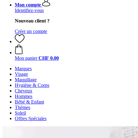
Mon compte
Identifiez-vous
Nouveau client ?
Créer un compte
Mon panier
CHF 0.00
Marques
Visage
Maquillage
Hygiène & Corps
Cheveux
Hommes
Bébé & Enfant
Thèmes
Soleil
Offres Spéciales