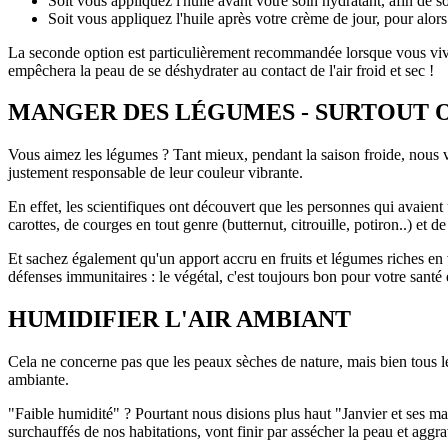
Soit vous appliquez l'huile avant votre soin hydratant, afin de s
Soit vous appliquez l'huile après votre crème de jour, pour alors 
La seconde option est particulièrement recommandée lorsque vous vive
empêchera la peau de se déshydrater au contact de l'air froid et sec !
MANGER DES LÉGUMES - SURTOUT
Vous aimez les légumes ? Tant mieux, pendant la saison froide, nous v
justement responsable de leur couleur vibrante.
En effet, les scientifiques ont découvert que les personnes qui avaient
carottes, de courges en tout genre (butternut, citrouille, potiron..) et
Et sachez également qu'un apport accru en fruits et légumes riches en
défenses immunitaires : le végétal, c'est toujours bon pour votre santé e
HUMIDIFIER L'AIR AMBIANT
Cela ne concerne pas que les peaux sèches de nature, mais bien tous le
ambiante.
"Faible humidité" ? Pourtant nous disions plus haut "Janvier et ses mat
surchauffés de nos habitations, vont finir par assécher la peau et aggr