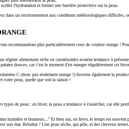
oigner plus intensément la peau.
sceller l'hydratation et former une barrière protectrice sur la peau.
z dans un environnement aux conditions météorologiques difficiles, ou 
 ORANGE
ous recommandons plus particulièrement ceux de couleur orange ! Pourqu
 un régime alimentaire riche en caroténoïdes avaient tendance à présente
 de patates douces, car c'est le moment d'en manger régulièrement cet hiver
 vitamine C (donc pas seulement orange !) favorise également la product
t votre peau, quelle que soit la saison !
s types de peau : en hiver, la peau a tendance à s'assécher, car elle per
ins humides et brumeux..." Et bien oui, en hiver, le temps est souvent pl
aver son état. Résultat ? Une peau sèche, qui pèle, et des cheveux ternes