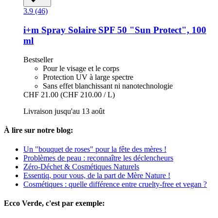
3.9 (46)
i+m
Spray Solaire SPF 50 "Sun Protect", 100
ml
Bestseller
Pour le visage et le corps
Protection UV à large spectre
Sans effet blanchissant ni nanotechnologie
CHF 21.00
(CHF 210.00 / L)
Livraison jusqu'au 13 août
À lire sur notre blog:
Un "bouquet de roses" pour la fête des mères !
Problèmes de peau : reconnaître les déclencheurs
Zéro-Déchet & Cosmétiques Naturels
Essentiq, pour vous, de la part de Mère Nature !
Cosmétiques : quelle différence entre cruelty-free et vegan ?
Ecco Verde, c'est par exemple: