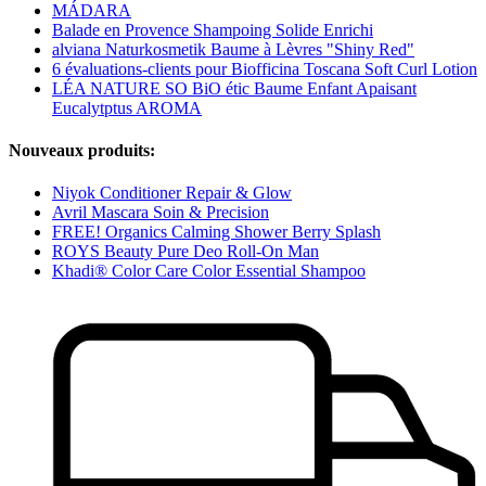
MÁDARA
Balade en Provence Shampoing Solide Enrichi
alviana Naturkosmetik Baume à Lèvres "Shiny Red"
6 évaluations-clients pour Biofficina Toscana Soft Curl Lotion
LÉA NATURE SO BiO étic Baume Enfant Apaisant
Eucalytptus AROMA
Nouveaux produits:
Niyok Conditioner Repair & Glow
Avril Mascara Soin & Precision
FREE! Organics Calming Shower Berry Splash
ROYS Beauty Pure Deo Roll-On Man
Khadi® Color Care Color Essential Shampoo