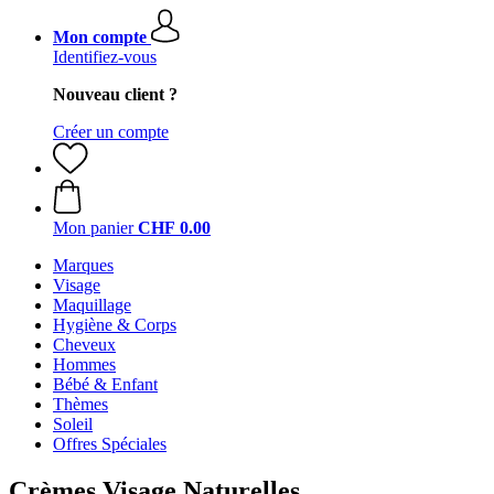
Mon compte
Identifiez-vous
Nouveau client ?
Créer un compte
Mon panier
CHF 0.00
Marques
Visage
Maquillage
Hygiène & Corps
Cheveux
Hommes
Bébé & Enfant
Thèmes
Soleil
Offres Spéciales
Crèmes Visage Naturelles