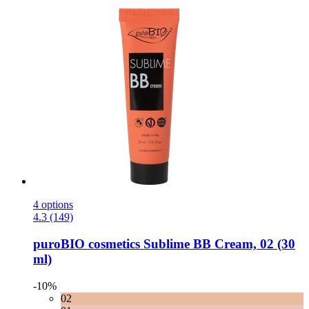
4 options
4.3 (149)
puroBIO cosmetics
Sublime BB Cream, 02 (30
ml)
-10%
02