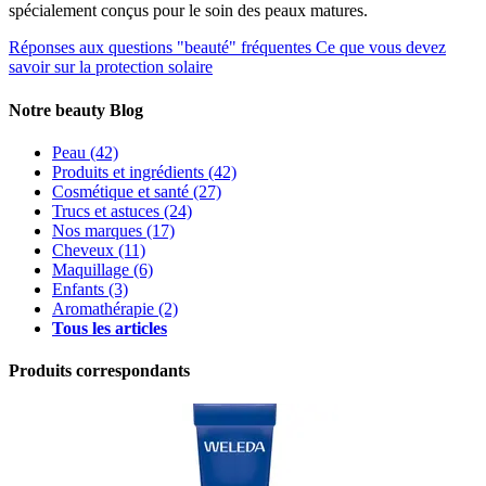
spécialement conçus pour le soin des peaux matures.
Réponses aux questions "beauté" fréquentes
Ce que vous devez
savoir sur la protection solaire
Notre beauty Blog
Peau
(42)
Produits et ingrédients
(42)
Cosmétique et santé
(27)
Trucs et astuces
(24)
Nos marques
(17)
Cheveux
(11)
Maquillage
(6)
Enfants
(3)
Aromathérapie
(2)
Tous les articles
Produits correspondants