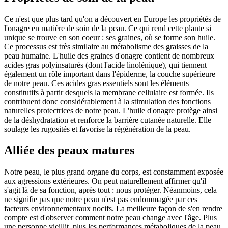
Ce n'est que plus tard qu'on a découvert en Europe les propriétés de
l'onagre en matière de soin de la peau. Ce qui rend cette plante si
unique se trouve en son coeur : ses graines, où se forme son huile.
Ce processus est très similaire au métabolisme des graisses de la
peau humaine. L'huile des graines d'onagre contient de nombreux
acides gras polyinsaturés (dont l'acide linolénique), qui tiennent
également un rôle important dans l'épiderme, la couche supérieure
de notre peau. Ces acides gras essentiels sont les éléments
constitutifs à partir desquels la membrane cellulaire est formée. Ils
contribuent donc considérablement à la stimulation des fonctions
naturelles protectrices de notre peau. L'huile d'onagre protège ainsi
de la déshydratation et renforce la barrière cutanée naturelle. Elle
soulage les rugosités et favorise la régénération de la peau.
Alliée des peaux matures
Notre peau, le plus grand organe du corps, est constamment exposée
aux agressions extérieures. On peut naturellement affirmer qu'il
s'agit là de sa fonction, après tout : nous protéger. Néanmoins, cela
ne signifie pas que notre peau n'est pas endommagée par ces
facteurs environnementaux nocifs. La meilleure façon de s'en rendre
compte est d'observer comment notre peau change avec l'âge. Plus
une personne vieillit, plus les performances métaboliques de la peau