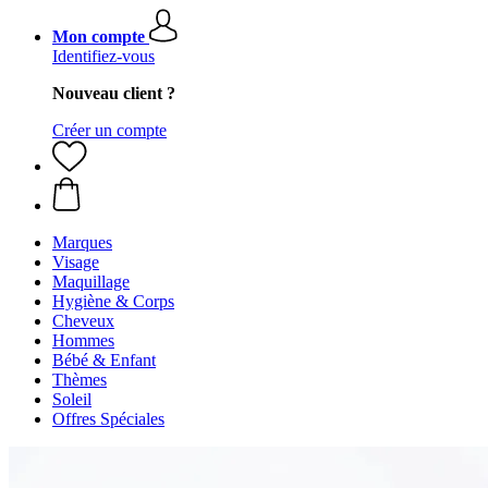
Mon compte
Identifiez-vous
Nouveau client ?
Créer un compte
Marques
Visage
Maquillage
Hygiène & Corps
Cheveux
Hommes
Bébé & Enfant
Thèmes
Soleil
Offres Spéciales