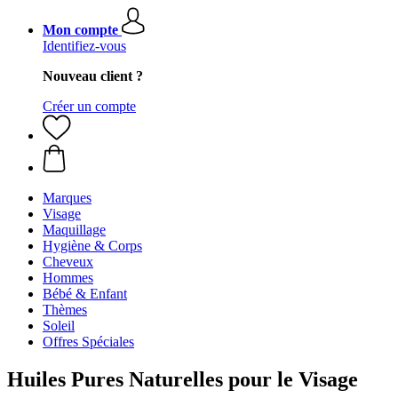
Mon compte
Identifiez-vous
Nouveau client ?
Créer un compte
Marques
Visage
Maquillage
Hygiène & Corps
Cheveux
Hommes
Bébé & Enfant
Thèmes
Soleil
Offres Spéciales
Huiles Pures Naturelles pour le Visage