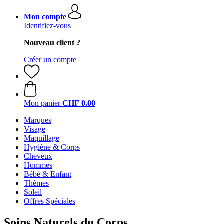
Mon compte
Identifiez-vous
Nouveau client ?
Créer un compte
Mon panier
CHF 0.00
Marques
Visage
Maquillage
Hygiène & Corps
Cheveux
Hommes
Bébé & Enfant
Thèmes
Soleil
Offres Spéciales
Soins Naturels du Corps