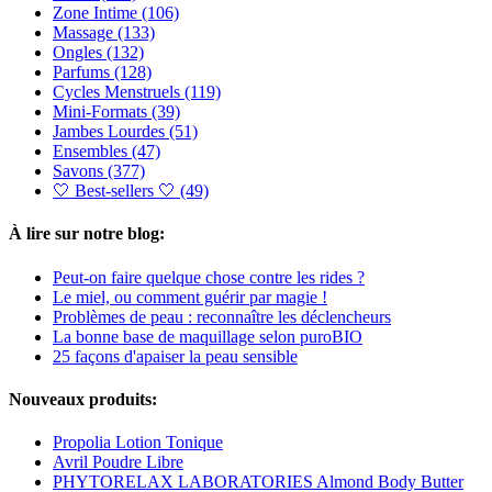
Zone Intime
(106)
Massage
(133)
Ongles
(132)
Parfums
(128)
Cycles Menstruels
(119)
Mini-Formats
(39)
Jambes Lourdes
(51)
Ensembles
(47)
Savons
(377)
🤍 Best-sellers 🤍
(49)
À lire sur notre blog:
Peut-on faire quelque chose contre les rides ?
Le miel, ou comment guérir par magie !
Problèmes de peau : reconnaître les déclencheurs
La bonne base de maquillage selon puroBIO
25 façons d'apaiser la peau sensible
Nouveaux produits:
Propolia Lotion Tonique
Avril Poudre Libre
PHYTORELAX LABORATORIES Almond Body Butter