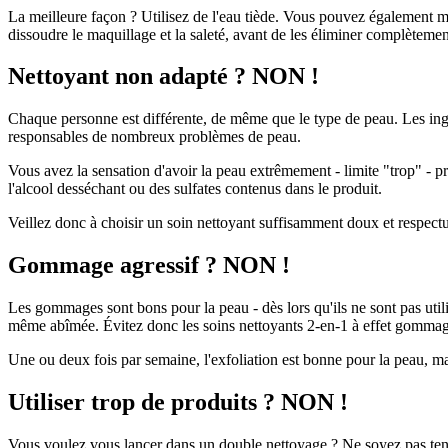
La meilleure façon ? Utilisez de l'eau tiède. Vous pouvez également mo
dissoudre le maquillage et la saleté, avant de les éliminer complèteme
Nettoyant non adapté ? NON !
Chaque personne est différente, de même que le type de peau. Les ing
responsables de nombreux problèmes de peau.
Vous avez la sensation d'avoir la peau extrêmement - limite "trop" - pr
l'alcool desséchant ou des sulfates contenus dans le produit.
Veillez donc à choisir un soin nettoyant suffisamment doux et respect
Gommage agressif ? NON !
Les gommages sont bons pour la peau - dès lors qu'ils ne sont pas utilis
même abîmée. Évitez donc les soins nettoyants 2-en-1 à effet gommage
Une ou deux fois par semaine, l'exfoliation est bonne pour la peau, ma
Utiliser trop de produits ? NON !
Vous voulez vous lancer dans un double nettoyage ? Ne soyez pas tenté(