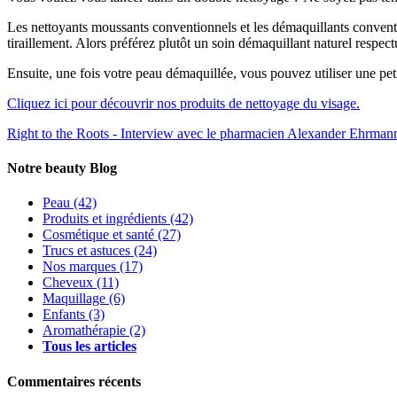
Les nettoyants moussants conventionnels et les démaquillants conventio
tiraillement. Alors préférez plutôt un soin démaquillant naturel res
Ensuite, une fois votre peau démaquillée, vous pouvez utiliser une peti
Cliquez ici pour découvrir nos produits de nettoyage du visage.
Right to the Roots - Interview avec le pharmacien Alexander Ehrman
Notre beauty Blog
Peau
(42)
Produits et ingrédients
(42)
Cosmétique et santé
(27)
Trucs et astuces
(24)
Nos marques
(17)
Cheveux
(11)
Maquillage
(6)
Enfants
(3)
Aromathérapie
(2)
Tous les articles
Commentaires récents