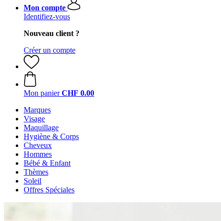
Mon compte
Identifiez-vous
Nouveau client ?
Créer un compte
Mon panier
CHF 0.00
Marques
Visage
Maquillage
Hygiène & Corps
Cheveux
Hommes
Bébé & Enfant
Thèmes
Soleil
Offres Spéciales