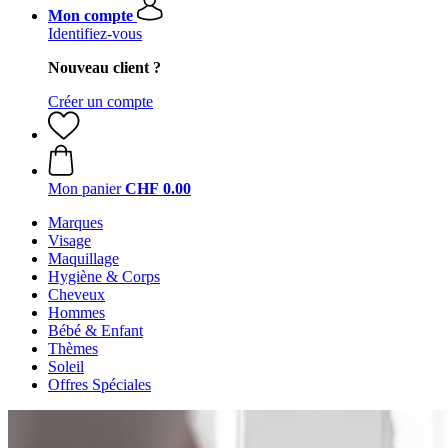
Mon compte
Identifiez-vous
Nouveau client ?
Créer un compte
Mon panier
CHF 0.00
Marques
Visage
Maquillage
Hygiène & Corps
Cheveux
Hommes
Bébé & Enfant
Thèmes
Soleil
Offres Spéciales