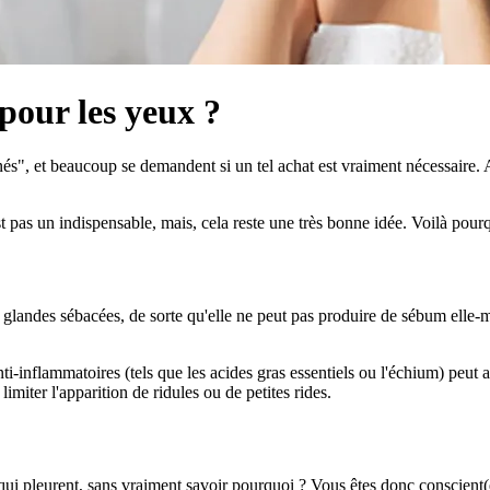
pour les yeux ?
", et beaucoup se demandent si un tel achat est vraiment nécessaire. Apr
t pas un indispensable, mais, cela reste une très bonne idée. Voilà pourq
 glandes sébacées, de sorte qu'elle ne peut pas produire de sébum elle-mê
i-inflammatoires (tels que les acides gras essentiels ou l'échium) peut al
imiter l'apparition de ridules ou de petites rides.
qui pleurent, sans vraiment savoir pourquoi ? Vous êtes donc conscient(e)